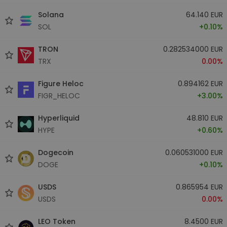
Solana
64.140 EUR
SOL
+0.10%
TRON
0.282534000 EUR
TRX
0.00%
Figure Heloc
0.894162 EUR
FIGR_HELOC
+3.00%
Hyperliquid
48.810 EUR
HYPE
+0.60%
Dogecoin
0.060531000 EUR
DOGE
+0.10%
USDS
0.865954 EUR
USDS
0.00%
LEO Token
8.4500 EUR