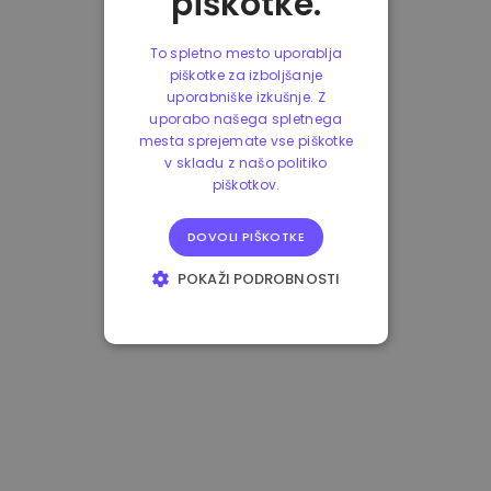
piškotke.
To spletno mesto uporablja
piškotke za izboljšanje
uporabniške izkušnje. Z
uporabo našega spletnega
mesta sprejemate vse piškotke
v skladu z našo politiko
piškotkov.
DOVOLI PIŠKOTKE
POKAŽI PODROBNOSTI
NUJNO POTREBNI
IZVEDBENI
CILJANJE
FUNKCIONALNOST