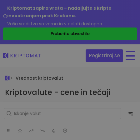
Kriptomat zapira vrata – nadaljujte s kripto
investiranjem prek Krakena.
Vaša sredstva so varna in v celoti dostopna.
Preberite obvestilo
Registriraj se
Vrednost kriptovalut
Kriptovalute - cene in tečaji