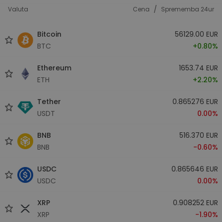
/
Valuta
Cena
Sprememba 24ur
Bitcoin
56129.00 EUR
BTC
+0.80%
Ethereum
1653.74 EUR
ETH
+2.20%
Tether
0.865276 EUR
USDT
0.00%
BNB
516.370 EUR
BNB
-0.60%
USDC
0.865646 EUR
USDC
0.00%
XRP
0.908252 EUR
XRP
-1.90%