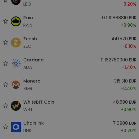
LEO
-0.20%
Rain
0.010888810 EUR
RAIN
+0.90%
Zcash
441.570 EUR
ZEC
-0.10%
Cardano
0.162760000 EUR
ADA
-1.40%
Monero
315.310 EUR
XMR
+2.40%
WhiteBIT Coin
48.590 EUR
WBT
+0.90%
Chainlink
7.0900 EUR
LINK
+0.70%