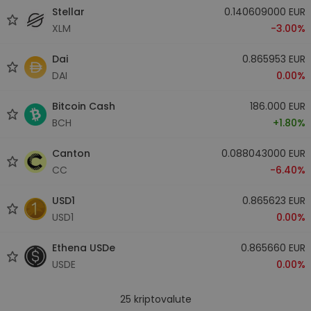
Stellar
0.140609000 EUR
XLM
-3.00%
Dai
0.865953 EUR
DAI
0.00%
Bitcoin Cash
186.000 EUR
BCH
+1.80%
Canton
0.088043000 EUR
CC
-6.40%
USD1
0.865623 EUR
USD1
0.00%
Ethena USDe
0.865660 EUR
USDE
0.00%
25
kriptovalute