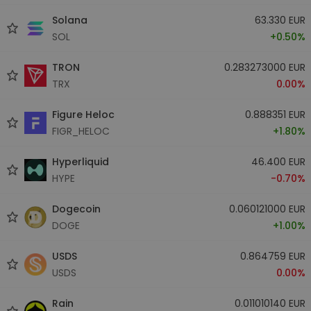
Solana
63.330 EUR
SOL
+0.50%
TRON
0.283273000 EUR
TRX
0.00%
Figure Heloc
0.888351 EUR
FIGR_HELOC
+1.80%
Hyperliquid
46.400 EUR
HYPE
-0.70%
Dogecoin
0.060121000 EUR
DOGE
+1.00%
USDS
0.864759 EUR
USDS
0.00%
Rain
0.011010140 EUR