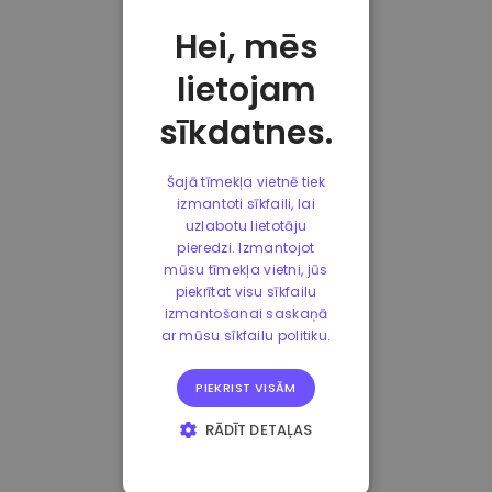
Hei, mēs
lietojam
sīkdatnes.
Šajā tīmekļa vietnē tiek
izmantoti sīkfaili, lai
uzlabotu lietotāju
pieredzi. Izmantojot
mūsu tīmekļa vietni, jūs
piekrītat visu sīkfailu
izmantošanai saskaņā
ar mūsu sīkfailu politiku.
PIEKRIST VISĀM
RĀDĪT DETAĻAS
STRIKTI
NEPIECIEŠAMIE