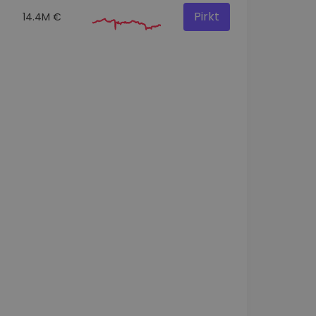
Pirkt
14.4M €