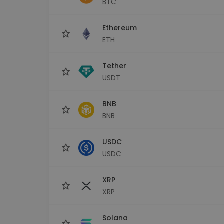
BTC
maks
Ieguldījumu palīgs
Ethereum
Atrodi savu kripto stratēģiju
ETH
Tether
USDT
BNB
BNB
USDC
USDC
XRP
XRP
Solana