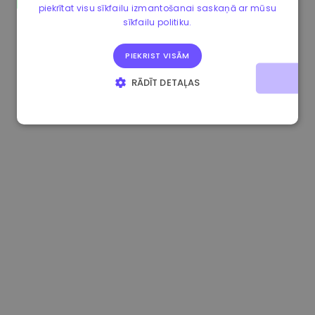
piekrītat visu sīkfailu izmantošanai saskaņā ar mūsu
1.180000 €
+1.50%
3.2B €
sīkfailu politiku.
PIEKRIST VISĀM
RĀDĪT DETAĻAS
STRIKTI NEPIECIEŠAMIE
VEIKTSPĒJAS
MĒRĶA
FUNKCIONALITĀTES