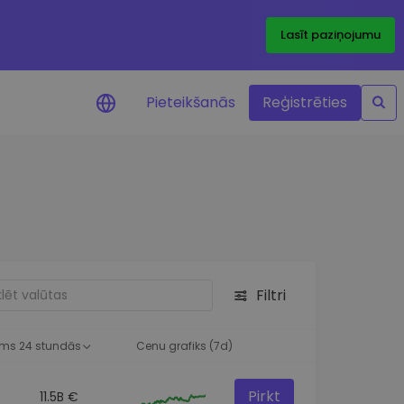
Lasīt paziņojumu
Pieteikšanās
Reģistrēties
ājumi par cenām
ienītāko žetonu cenu
ājumi reāllaikā
 investīciju iespējas
Filtri
a analīze
tziņas optimālai
ai
ms 24 stundās
Cenu grafiks (7d)
Pirkt
11.5B €