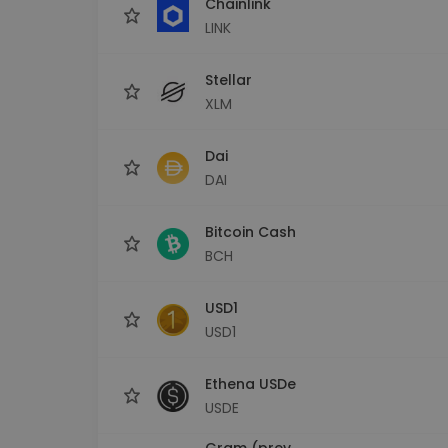
Chainlink
LINK
Stellar
XLM
Dai
DAI
Bitcoin Cash
BCH
USD1
USD1
Ethena USDe
USDE
Gram (prev.