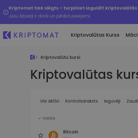
Kriptomat tiek slēgts – turpiniet ieguldīt kriptovalūtās
Jūsu līdzekļi ir droši un pilnībā pieejami.
Kriptovalūtas Kurss
Māci
Kriptovalūtu kursi
Pirkt un pārdot kripto
Kriptovalūtas kur
Visas cenas
Tikko 
Pērciet vairāk nekā 300
Vairāk nekā 300 kriptovalūtu
Nesen 
kriptovalūtas
Ja es
Lielākie Ieguvēji un Zaudētāji
Kripto maiņa
vērtī
Atrodiet investīciju iespējas
Vairāk nekā 1000 valūtu pā
...šodi
iespējas
Visi aktīvi
Kontrolsaraksts
Ieguvēji
Zaudē
Inteliģentie portfeļi
Gudrs veids, kā investēt
Valūta
kriptovalūtās
Kriptomat Maks
Bitcoin
Drošs un vienkāršs kriptova