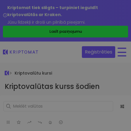
Kriptomat tiek slēgts – turpiniet ieguldīt
kriptovalūtās ar Kraken.
Jūsu līdzekļi ir droši un pilnībā pieejami.
Lasīt paziņojumu
Reģistrēties
Kriptovalūtu kursi
Kriptovalūtas kurss šodien