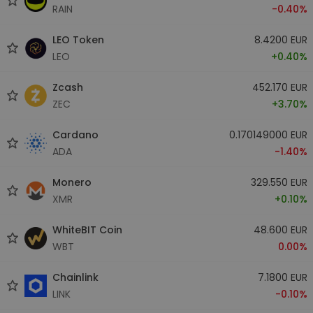
RAIN
-0.40%
LEO Token
8.4200 EUR
LEO
+0.40%
Zcash
452.170 EUR
ZEC
+3.70%
Cardano
0.170149000 EUR
ADA
-1.40%
Monero
329.550 EUR
XMR
+0.10%
WhiteBIT Coin
48.600 EUR
WBT
0.00%
Chainlink
7.1800 EUR
LINK
-0.10%