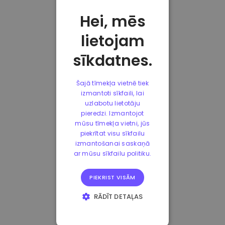
Hei, mēs
lietojam
sīkdatnes.
Šajā tīmekļa vietnē tiek
izmantoti sīkfaili, lai
uzlabotu lietotāju
pieredzi. Izmantojot
mūsu tīmekļa vietni, jūs
piekrītat visu sīkfailu
izmantošanai saskaņā
ar mūsu sīkfailu politiku.
PIEKRIST VISĀM
RĀDĪT DETAĻAS
STRIKTI
NEPIECIEŠAMIE