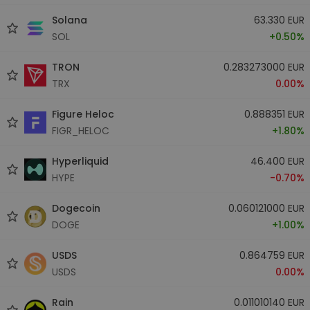
Solana
63.330 EUR
SOL
+0.50%
TRON
0.283273000 EUR
TRX
0.00%
Figure Heloc
0.888351 EUR
FIGR_HELOC
+1.80%
Hyperliquid
46.400 EUR
HYPE
-0.70%
Dogecoin
0.060121000 EUR
DOGE
+1.00%
USDS
0.864759 EUR
USDS
0.00%
Rain
0.011010140 EUR