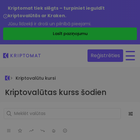
Kriptomat tiek slēgts – turpiniet ieguldīt
kriptovalūtās ar Kraken.
Jūsu līdzekļi ir droši un pilnībā pieejami.
Lasīt paziņojumu
Reģistrēties
Kriptovalūtu kursi
Kriptovalūtas kurss šodien