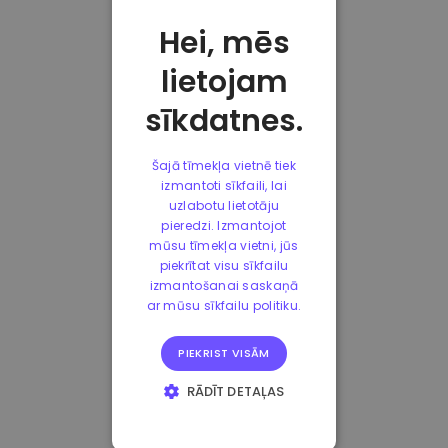
Hei, mēs
lietojam
sīkdatnes.
Šajā tīmekļa vietnē tiek
izmantoti sīkfaili, lai
uzlabotu lietotāju
pieredzi. Izmantojot
mūsu tīmekļa vietni, jūs
piekrītat visu sīkfailu
izmantošanai saskaņā
ar mūsu sīkfailu politiku.
PIEKRIST VISĀM
RĀDĪT DETAĻAS
STRIKTI
NEPIECIEŠAMIE