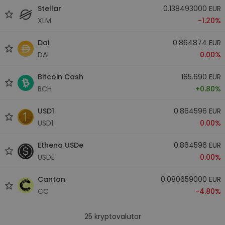
Stellar
0.138493000 EUR
XLM
-1.20%
Dai
0.864874 EUR
DAI
0.00%
Bitcoin Cash
185.690 EUR
BCH
+0.80%
USD1
0.864596 EUR
USD1
0.00%
Ethena USDe
0.864596 EUR
USDE
0.00%
Canton
0.080659000 EUR
CC
-4.80%
25
kryptovalutor