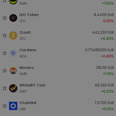
RAIN
+1.50%
LEO Token
8.4400 EUR
LEO
0.00%
Zcash
442.230 EUR
ZEC
+4.40%
Cardano
0.171485000 EUR
ADA
-4.40%
Monero
319.110 EUR
XMR
+1.10%
WhiteBIT Coin
48.330 EUR
WBT
+0.20%
Chainlink
7.0700 EUR
LINK
+0.10%