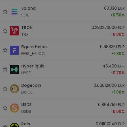
Solana
63.330 EUR
SOL
+0.50%
TRON
0.283273000 EUR
TRX
0.00%
Figure Heloc
0.888351 EUR
FIGR_HELOC
+1.80%
Hyperliquid
46.400 EUR
HYPE
-0.70%
Dogecoin
0.060121000 EUR
DOGE
+1.00%
USDS
0.864759 EUR
USDS
0.00%
Rain
0.011010140 EUR