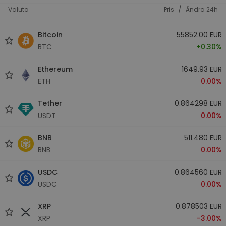
/
Valuta
Pris
Ändra 24h
Bitcoin
55852.00 EUR
BTC
+0.30%
Ethereum
1649.93 EUR
ETH
0.00%
Tether
0.864298 EUR
USDT
0.00%
BNB
511.480 EUR
BNB
0.00%
USDC
0.864560 EUR
USDC
0.00%
XRP
0.878503 EUR
XRP
-3.00%