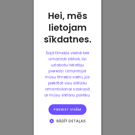
Hei, mēs
lietojam
sīkdatnes.
Šajā tīmekļa vietnē tiek
izmantoti sīkfaili, lai
uzlabotu lietotāju
pieredzi. Izmantojot
mūsu tīmekļa vietni, jūs
piekrītat visu sīkfailu
izmantošanai saskaņā
ar mūsu sīkfailu politiku.
PIEKRIST VISĀM
RĀDĪT DETAĻAS
STRIKTI