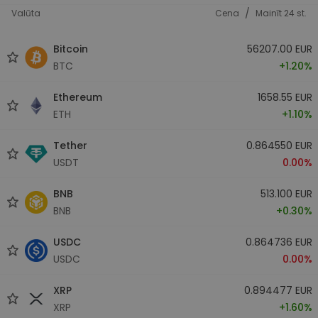
/
Valūta
Cena
Mainīt 24 st.
Bitcoin
56207.00 EUR
BTC
+1.20%
Ethereum
1658.55 EUR
ETH
+1.10%
Tether
0.864550 EUR
USDT
0.00%
BNB
513.100 EUR
BNB
+0.30%
USDC
0.864736 EUR
USDC
0.00%
XRP
0.894477 EUR
XRP
+1.60%