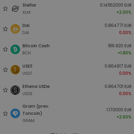
Stellar
0.141162000 EUR
XLM
+2.00%
Dai
0.864771 EUR
DAI
0.00%
Bitcoin Cash
186.920 EUR
BCH
+1.80%
USD1
0.864917 EUR
USD1
0.00%
Ethena USDe
0.864701 EUR
USDE
0.00%
Gram (prev.
1.170000 EUR
Toncoin)
+2.60%
GRAM