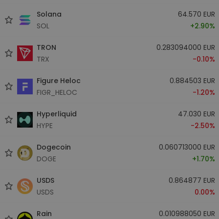
Solana
64.570 EUR
SOL
+2.90%
TRON
0.283094000 EUR
TRX
-0.10%
Figure Heloc
0.884503 EUR
FIGR_HELOC
-1.20%
Hyperliquid
47.030 EUR
HYPE
-2.50%
Dogecoin
0.060713000 EUR
DOGE
+1.70%
USDS
0.864877 EUR
USDS
0.00%
Rain
0.010988050 EUR