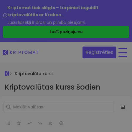
Kriptomat tiek slēgts – turpiniet ieguldīt
kriptovalūtās ar Kraken.
Jūsu līdzekļi ir droši un pilnībā pieejami.
Lasīt paziņojumu
Reģistrēties
Kriptovalūtu kursi
Kriptovalūtas kurss šodien