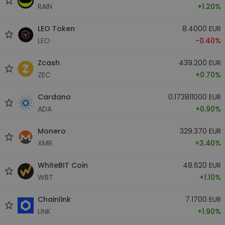
RAIN
+1.20%
LEO Token
8.4000 EUR
LEO
-0.40%
Zcash
439.200 EUR
ZEC
+0.70%
Cardano
0.173811000 EUR
ADA
+0.90%
Monero
329.370 EUR
XMR
+3.40%
WhiteBIT Coin
48.620 EUR
WBT
+1.10%
Chainlink
7.1700 EUR
LINK
+1.90%