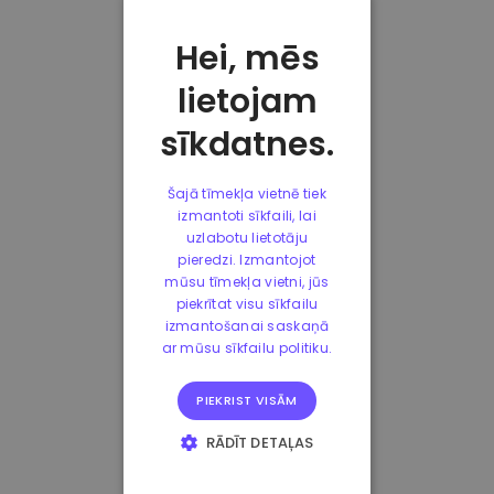
Hei, mēs
lietojam
sīkdatnes.
Šajā tīmekļa vietnē tiek
izmantoti sīkfaili, lai
uzlabotu lietotāju
pieredzi. Izmantojot
mūsu tīmekļa vietni, jūs
piekrītat visu sīkfailu
izmantošanai saskaņā
ar mūsu sīkfailu politiku.
PIEKRIST VISĀM
RĀDĪT DETAĻAS
STRIKTI