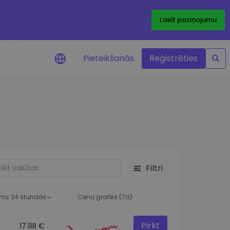
Lasīt paziņojumu
Pieteikšanās
Reģistrēties
ājumi par cenām
ienītāko žetonu cenu
ājumi reāllaikā
 investīciju iespējas
Filtri
a analīze
tziņas optimālai
ai
ms 24 stundās
Cenu grafiks (7d)
Pirkt
17.8B €