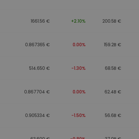
1661.56 €
+2.10%
200.5B €
0.867365 €
0.00%
159.2B €
514.650 €
-1.30%
68.5B €
0.867704 €
0.00%
62.4B €
0.905334 €
-1.50%
56.6B €
63.600 €
-0.80%
37.0B €