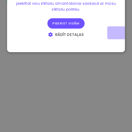
piekrītat visu sīkfailu izmantošanai saskaņā ar mūsu
0.867648 €
0.00%
3.4B €
sīkfailu politiku.
PIEKRIST VISĀM
RĀDĪT DETAĻAS
STRIKTI NEPIECIEŠAMIE
VEIKTSPĒJAS
MĒRĶA
FUNKCIONALITĀTES