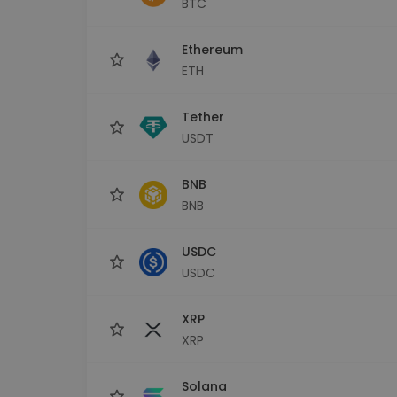
BTC
maks
Ieguldījumu palīgs
Ethereum
Atrodi savu kripto stratēģiju
ETH
Tether
USDT
BNB
BNB
USDC
USDC
XRP
XRP
Solana