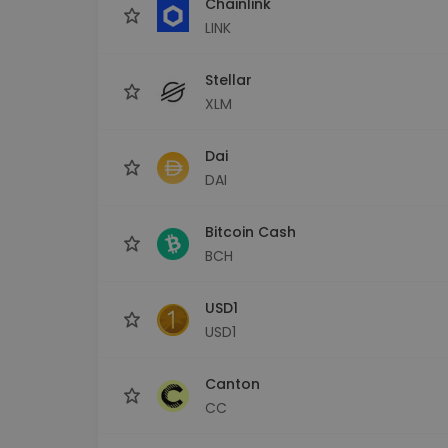
Chainlink
LINK
Stellar
XLM
Dai
DAI
Bitcoin Cash
BCH
USD1
USD1
Canton
CC