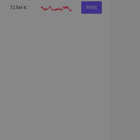
Pirkt
72.5M €