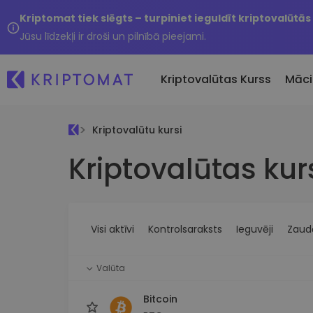
Kriptomat tiek slēgts – turpiniet ieguldīt kriptovalūtās
Jūsu līdzekļi ir droši un pilnībā pieejami.
Kriptovalūtas Kurss
Māci
Kriptovalūtu kursi
Pirkt un pārdot kripto
Kriptovalūtas kur
Visas cenas
Tikko 
Pērciet vairāk nekā 300
Vairāk nekā 300 kriptovalūtu
Nesen 
kriptovalūtas
Ja es
Lielākie Ieguvēji un Zaudētāji
Kripto maiņa
vērtī
Atrodiet investīciju iespējas
Vairāk nekā 1000 valūtu pā
...šodi
iespējas
Visi aktīvi
Kontrolsaraksts
Ieguvēji
Zaudē
Inteliģentie portfeļi
Gudrs veids, kā investēt
Valūta
kriptovalūtās
Kriptomat Maks
Bitcoin
Drošs un vienkāršs kriptova