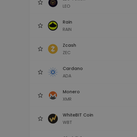
LEO
Rain
RAIN
Zcash
ZEC
Cardano
ADA
Monero
XMR
WhiteBIT Coin
WBT