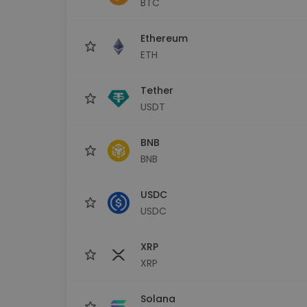
BTC
Investeringsutforskare
Hitta din kryptostrategi
Ethereum
ETH
Tether
USDT
BNB
BNB
USDC
USDC
XRP
XRP
Solana