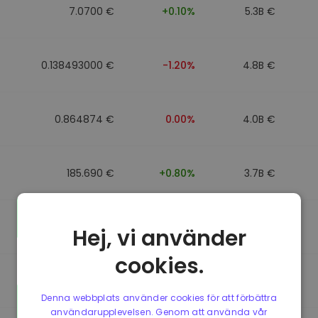
7.0700 €
+0.10%
5.3B €
0.138493000 €
-1.20%
4.8B €
0.864874 €
0.00%
4.0B €
185.690 €
+0.80%
3.7B €
0.864596 €
0.00%
3.5B €
Hej, vi använder
cookies.
0.864596 €
0.00%
3.4B €
Denna webbplats använder cookies för att förbättra
användarupplevelsen. Genom att använda vår