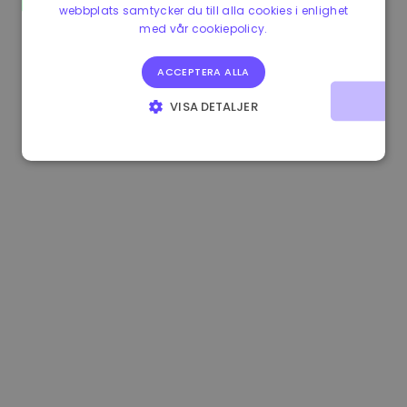
webbplats samtycker du till alla cookies i enlighet
0.080659000 €
-4.80%
3.2B €
med vår cookiepolicy.
ACCEPTERA ALLA
VISA DETALJER
STRIKT NÖDVÄNDIGT
PRESTANDA
INRIKTNING
FUNKTIONER