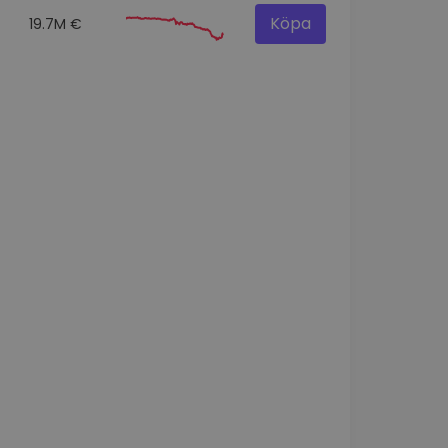
Köpa
19.7M €