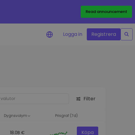
Read announcement
Logga in
Registrera
rm
eringar i realtid för dina
nt
 tillgångar
nvesteringsmöjligheter
Filter
analys
ikter för optimal
a
Dygnsvolym
Prisgraf (7d)
Köpa
18.0B €