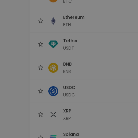
BTC
maks
Ieguldījumu palīgs
Ethereum
Atrodi savu kripto stratēģiju
ETH
Tether
USDT
BNB
BNB
USDC
USDC
XRP
XRP
Solana