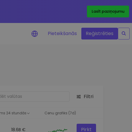
Lasīt paziņojumu
Pieteikšanās
Reģistrēties
ājumi par cenām
ienītāko žetonu cenu
ājumi reāllaikā
 investīciju iespējas
Filtri
a analīze
tziņas optimālai
ai
ms 24 stundās
Cenu grafiks (7d)
Pirkt
18.6B €