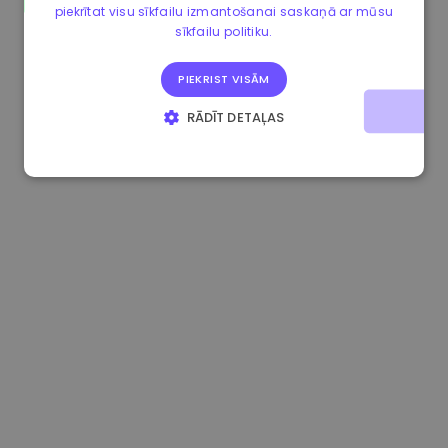
piekrītat visu sīkfailu izmantošanai saskaņā ar mūsu
1.170000 €
+2.60%
3.2B €
sīkfailu politiku.
PIEKRIST VISĀM
RĀDĪT DETAĻAS
STRIKTI NEPIECIEŠAMIE
VEIKTSPĒJAS
MĒRĶA
FUNKCIONALITĀTES