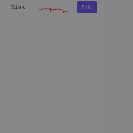
Pirkt
18.2M €