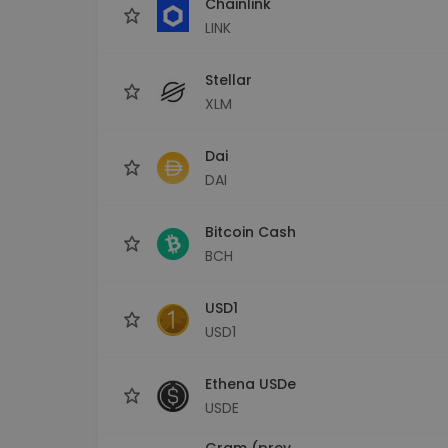
Chainlink
LINK
Stellar
XLM
Dai
DAI
Bitcoin Cash
BCH
USD1
USD1
Ethena USDe
USDE
Gram (prev.