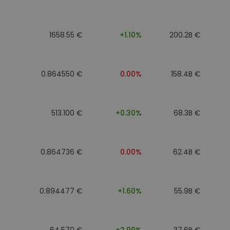
1658.55 €
+1.10%
200.2B €
0.864550 €
0.00%
158.4B €
513.100 €
+0.30%
68.3B €
0.864736 €
0.00%
62.4B €
0.894477 €
+1.60%
55.9B €
64.570 €
+2.90%
37.6B €