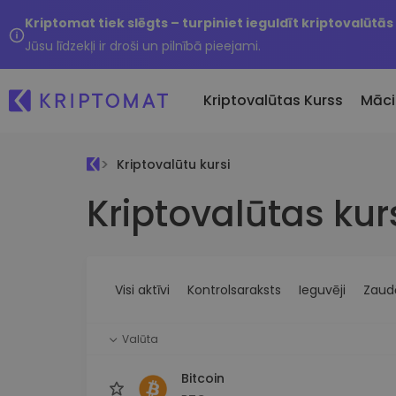
Kriptomat tiek slēgts – turpiniet ieguldīt kriptovalūtās
Jūsu līdzekļi ir droši un pilnībā pieejami.
Kriptovalūtas Kurss
Māci
Kriptovalūtu kursi
Pirkt un pārdot kripto
Kriptovalūtas kur
Visas cenas
Tikko 
Pērciet vairāk nekā 300
Vairāk nekā 300 kriptovalūtu
Nesen 
kriptovalūtas
Ja es
Lielākie Ieguvēji un Zaudētāji
Kripto maiņa
vērtī
Atrodiet investīciju iespējas
Vairāk nekā 1000 valūtu pā
...šodi
iespējas
Visi aktīvi
Kontrolsaraksts
Ieguvēji
Zaudē
Inteliģentie portfeļi
Gudrs veids, kā investēt
Valūta
kriptovalūtās
Kriptomat Maks
Bitcoin
Drošs un vienkāršs kriptova