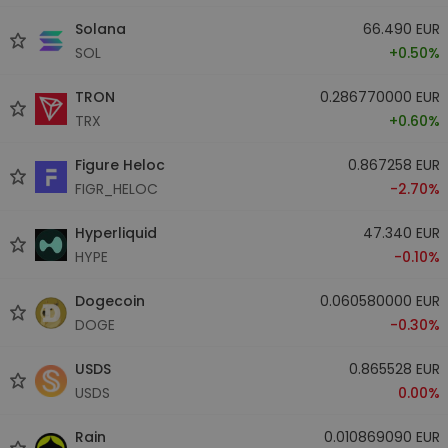
Solana
66.490 EUR
SOL
+0.50%
TRON
0.286770000 EUR
TRX
+0.60%
Figure Heloc
0.867258 EUR
FIGR_HELOC
-2.70%
Hyperliquid
47.340 EUR
HYPE
-0.10%
Dogecoin
0.060580000 EUR
DOGE
-0.30%
USDS
0.865528 EUR
USDS
0.00%
Rain
0.010869090 EUR