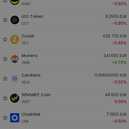
RAIN
-0.60%
LEO Token
8.3500 EUR
LEO
-0.80%
Zcash
439.720 EUR
ZEC
-3.40%
Monero
341.690 EUR
XMR
+3.70%
Cardano
0.169341000 EUR
ADA
-0.50%
WhiteBIT Coin
48.650 EUR
WBT
0.00%
Chainlink
7.1900 EUR
LINK
-0.50%