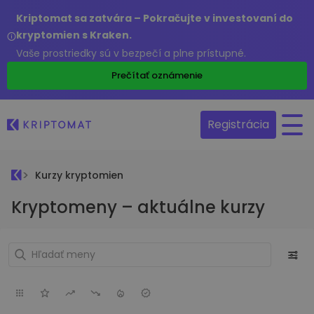
Kriptomat sa zatvára – Pokračujte v investovaní do
kryptomien s Kraken.
Vaše prostriedky sú v bezpečí a plne prístupné.
Prečítať oznámenie
Registrácia
Kurzy kryptomien
Kryptomeny – aktuálne kurzy