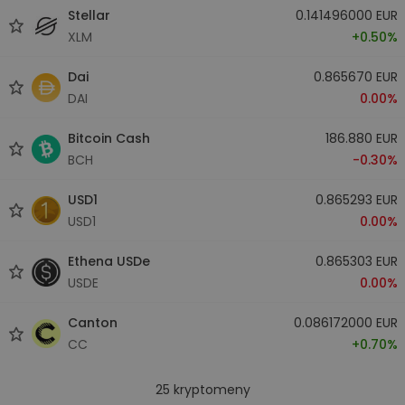
Stellar
0.141496000 EUR
XLM
+0.50%
Dai
0.865670 EUR
DAI
0.00%
Bitcoin Cash
186.880 EUR
BCH
-0.30%
USD1
0.865293 EUR
USD1
0.00%
Ethena USDe
0.865303 EUR
USDE
0.00%
Canton
0.086172000 EUR
CC
+0.70%
25
kryptomeny