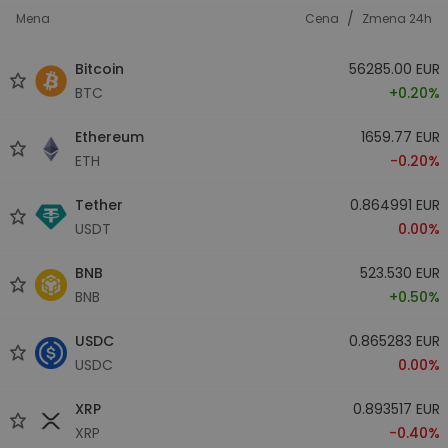
/
Mena
Cena
Zmena 24h
Bitcoin
56285.00 EUR
BTC
+0.20%
Ethereum
1659.77 EUR
ETH
-0.20%
Tether
0.864991 EUR
USDT
0.00%
BNB
523.530 EUR
BNB
+0.50%
USDC
0.865283 EUR
USDC
0.00%
XRP
0.893517 EUR
XRP
-0.40%