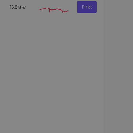
Pirkt
16.8M €