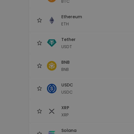
BTC
maks
Ieguldījumu palīgs
Ethereum
Atrodi savu kripto stratēģiju
ETH
Tether
USDT
BNB
BNB
USDC
USDC
XRP
XRP
Solana