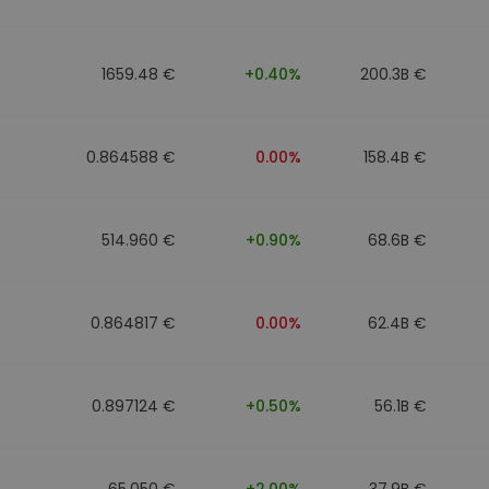
1659.48 €
+0.40%
200.3B €
0.864588 €
0.00%
158.4B €
514.960 €
+0.90%
68.6B €
0.864817 €
0.00%
62.4B €
0.897124 €
+0.50%
56.1B €
65.050 €
+2.00%
37.9B €