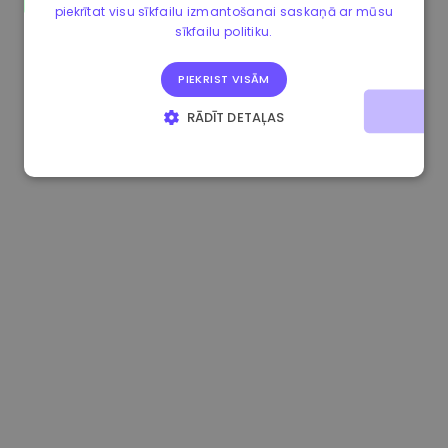
piekrītat visu sīkfailu izmantošanai saskaņā ar mūsu
1.180000 €
+1.90%
3.2B €
sīkfailu politiku.
PIEKRIST VISĀM
RĀDĪT DETAĻAS
STRIKTI NEPIECIEŠAMIE
VEIKTSPĒJAS
MĒRĶA
FUNKCIONALITĀTES