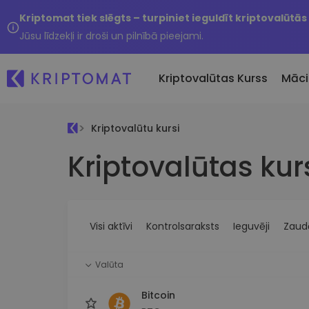
Kriptomat tiek slēgts – turpiniet ieguldīt kriptovalūtās
Jūsu līdzekļi ir droši un pilnībā pieejami.
Kriptovalūtas Kurss
Māci
Kriptovalūtu kursi
Pirkt un pārdot kripto
Kriptovalūtas kur
Visas cenas
Tikko 
Pērciet vairāk nekā 300
Vairāk nekā 300 kriptovalūtu
Nesen 
kriptovalūtas
Ja es
Lielākie Ieguvēji un Zaudētāji
Kripto maiņa
vērtī
Atrodiet investīciju iespējas
Vairāk nekā 1000 valūtu pā
...šodi
iespējas
Visi aktīvi
Kontrolsaraksts
Ieguvēji
Zaudē
Inteliģentie portfeļi
Gudrs veids, kā investēt
Valūta
kriptovalūtās
Kriptomat Maks
Bitcoin
Drošs un vienkāršs kriptova