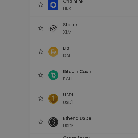
Chainlink
LINK
Stellar
XLM
Dai
DAI
Bitcoin Cash
BCH
USD1
USD1
Ethena USDe
USDE
Gram (prev.