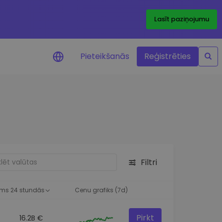
Lasīt paziņojumu
Pieteikšanās
Reģistrēties
ājumi par cenām
ienītāko žetonu cenu
ājumi reāllaikā
 investīciju iespējas
Filtri
a analīze
tziņas optimālai
ai
ms 24 stundās
Cenu grafiks (7d)
Pirkt
16.2B €