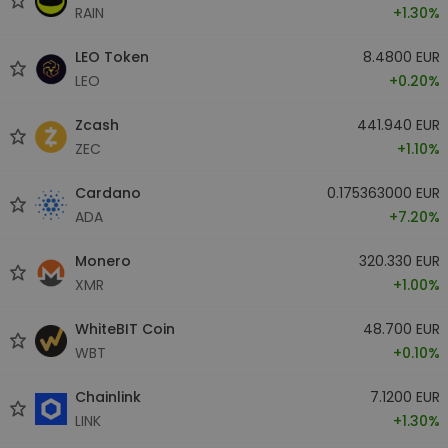
RAIN
+1.30%
LEO Token
8.4800 EUR
LEO
+0.20%
Zcash
441.940 EUR
ZEC
+1.10%
Cardano
0.175363000 EUR
ADA
+7.20%
Monero
320.330 EUR
XMR
+1.00%
WhiteBIT Coin
48.700 EUR
WBT
+0.10%
Chainlink
7.1200 EUR
LINK
+1.30%