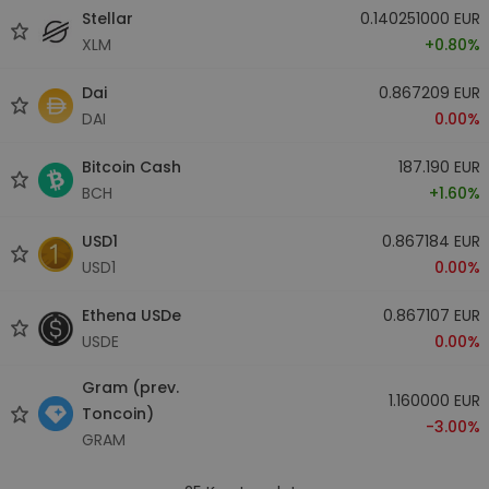
Stellar
0.140251000 EUR
XLM
+0.80%
Dai
0.867209 EUR
DAI
0.00%
Bitcoin Cash
187.190 EUR
BCH
+1.60%
USD1
0.867184 EUR
USD1
0.00%
Ethena USDe
0.867107 EUR
USDE
0.00%
Gram (prev.
1.160000 EUR
Toncoin)
-3.00%
GRAM