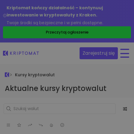
Kriptomat kończy działalność – kontynuuj
inwestowanie w kryptowaluty z Kraken.
Twoje środki są bezpieczne i w pełni dostępne.
Przeczytaj ogłoszenie
Zarejestruj się
Kursy kryptowalut
Aktualne kursy kryptowalut