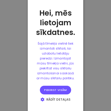
Hei, mēs
lietojam
sīkdatnes.
Šajā tīmekļa vietnē tiek
izmantoti sīkfaili, lai
uzlabotu lietotāju
pieredzi. Izmantojot
mūsu tīmekļa vietni, jūs
piekrītat visu sīkfailu
izmantošanai saskaņā
ar mūsu sīkfailu politiku.
PIEKRIST VISĀM
RĀDĪT DETAĻAS
STRIKTI