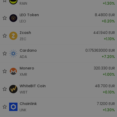
RAIN
+1.30%
LEO Token
8.4800 EUR
LEO
+0.20%
Zcash
441.940 EUR
ZEC
+1.10%
Cardano
0.175363000 EUR
ADA
+7.20%
Monero
320.330 EUR
XMR
+1.00%
WhiteBIT Coin
48.700 EUR
WBT
+0.10%
Chainlink
7.1200 EUR
LINK
+1.30%