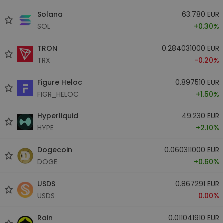
Solana
63.780 EUR
SOL
+0.30%
TRON
0.284031000 EUR
TRX
-0.20%
Figure Heloc
0.897510 EUR
FIGR_HELOC
+1.50%
Hyperliquid
49.230 EUR
HYPE
+2.10%
Dogecoin
0.060311000 EUR
DOGE
+0.60%
USDS
0.867291 EUR
USDS
0.00%
Rain
0.011041910 EUR