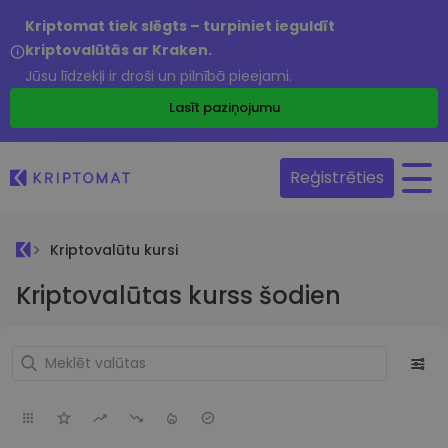
Kriptomat tiek slēgts – turpiniet ieguldīt
kriptovalūtās ar Kraken.
Jūsu līdzekļi ir droši un pilnībā pieejami.
Lasīt paziņojumu
Reģistrēties
Kriptovalūtu kursi
Kriptovalūtas kurss šodien