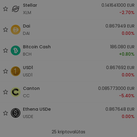
Stellar
0.141641000 EUR
XLM
-2.70%
Dai
0.867949 EUR
DAI
0.00%
Bitcoin Cash
186.080 EUR
BCH
+0.80%
USD1
0.867692 EUR
USD1
0.00%
Canton
0.085773000 EUR
CC
-5.40%
Ethena USDe
0.867648 EUR
USDE
0.00%
25
kriptovalūtas