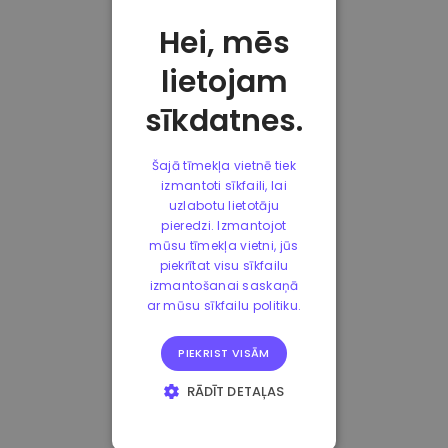
Hei, mēs
lietojam
sīkdatnes.
Šajā tīmekļa vietnē tiek
izmantoti sīkfaili, lai
uzlabotu lietotāju
pieredzi. Izmantojot
mūsu tīmekļa vietni, jūs
piekrītat visu sīkfailu
izmantošanai saskaņā
ar mūsu sīkfailu politiku.
PIEKRIST VISĀM
RĀDĪT DETAĻAS
STRIKTI
NEPIECIEŠAMIE