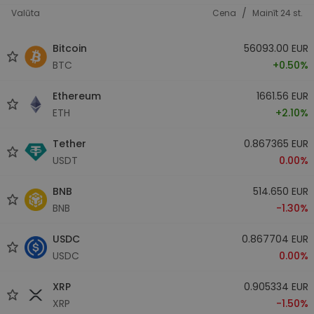
/
Valūta
Cena
Mainīt 24 st.
Bitcoin
56093.00 EUR
BTC
+0.50%
Ethereum
1661.56 EUR
ETH
+2.10%
Tether
0.867365 EUR
USDT
0.00%
BNB
514.650 EUR
BNB
-1.30%
USDC
0.867704 EUR
USDC
0.00%
XRP
0.905334 EUR
XRP
-1.50%