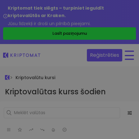
Kriptomat tiek slēgts – turpiniet ieguldīt
kriptovalūtās ar Kraken.
Jūsu līdzekļi ir droši un pilnībā pieejami.
Lasīt paziņojumu
Reģistrēties
Kriptovalūtu kursi
Kriptovalūtas kurss šodien