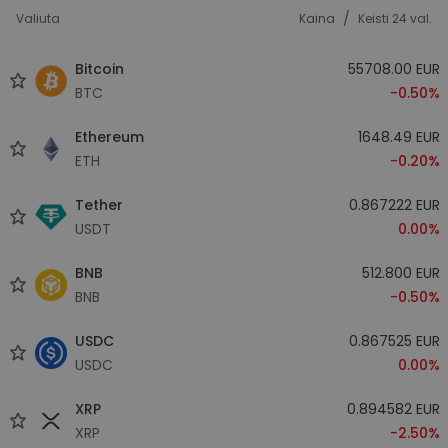
/
Valiuta
Kaina
Keisti 24 val.
Bitcoin
55708.00 EUR
BTC
-0.50%
Ethereum
1648.49 EUR
ETH
-0.20%
Tether
0.867222 EUR
USDT
0.00%
BNB
512.800 EUR
BNB
-0.50%
USDC
0.867525 EUR
USDC
0.00%
XRP
0.894582 EUR
XRP
-2.50%