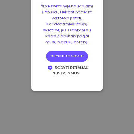
Šioje svetainėje naudojami
slapukai, siekiant pagerinti
vartotojo patirtį.
Naudodamiesi mūsų
svetaine, jūs sutinkate su
visais slapukais pagal
mūsų slapukų politiką.
SUTIKTI SU VISAIS
RODYTI DETALIAU
NUSTATYMUS
BŪTINIEJI
VEIKIMĄ GERINANTYS
TIKSLINIAI
FUNKCINIAI