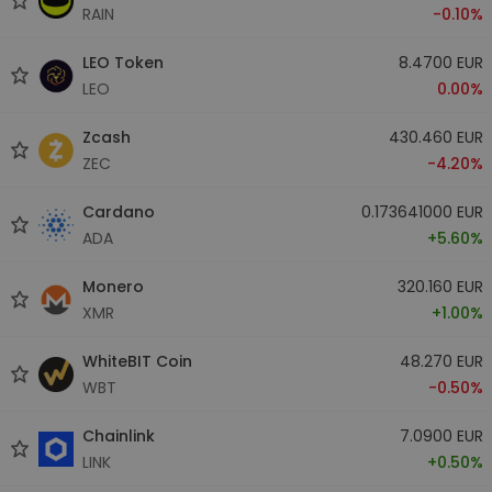
RAIN
-0.10%
LEO Token
8.4700 EUR
LEO
0.00%
Zcash
430.460 EUR
ZEC
-4.20%
Cardano
0.173641000 EUR
ADA
+5.60%
Monero
320.160 EUR
XMR
+1.00%
WhiteBIT Coin
48.270 EUR
WBT
-0.50%
Chainlink
7.0900 EUR
LINK
+0.50%