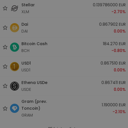
Stellar
0.139786000 EUR
XLM
-2.70%
Dai
0.867902 EUR
DAI
0.00%
Bitcoin Cash
184.270 EUR
BCH
-0.80%
USD1
0.867510 EUR
USD1
0.00%
Ethena USDe
0.867411 EUR
USDE
0.00%
Gram (prev.
1.190000 EUR
Toncoin)
-2.10%
GRAM