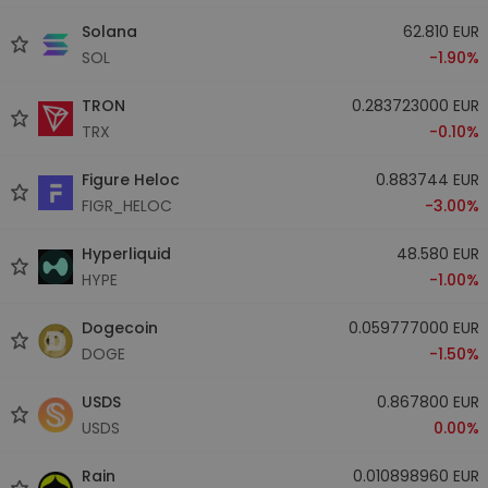
Solana
62.810 EUR
SOL
-1.90%
TRON
0.283723000 EUR
TRX
-0.10%
Figure Heloc
0.883744 EUR
FIGR_HELOC
-3.00%
Hyperliquid
48.580 EUR
HYPE
-1.00%
Dogecoin
0.059777000 EUR
DOGE
-1.50%
USDS
0.867800 EUR
USDS
0.00%
Rain
0.010898960 EUR