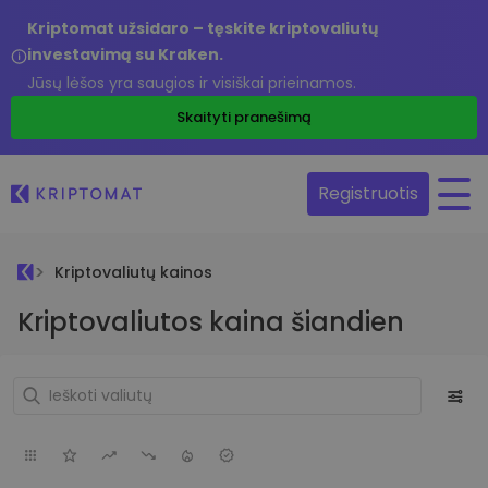
Kriptomat užsidaro – tęskite kriptovaliutų
investavimą su Kraken.
Jūsų lėšos yra saugios ir visiškai prieinamos.
Skaityti pranešimą
Registruotis
Kriptovaliutų kainos
Kriptovaliutos kaina šiandien