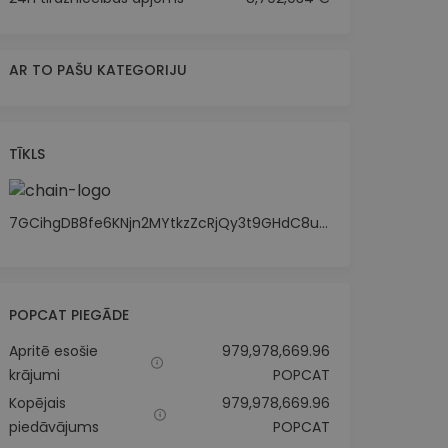
AR TO PAŠU KATEGORIJU
TĪKLS
7GCihgDB8fe6KNjn2MYtkzZcRjQy3t9GHdC8uHYmW2hr
POPCAT PIEGĀDE
Apritē esošie
979,978,669.96
krājumi
POPCAT
Kopējais
979,978,669.96
piedāvājums
POPCAT