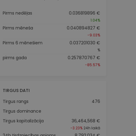
Pirms nedēļas
0.036819896 €
1.04%
Pirms mēneša
0.040894827 €
-9.03%
Pirms 6 mēnešiem
0.037201030 €
%
pirms gada
0.257870767 €
-85.57%
TIRGUS DATI
Tirgus rangs
476
Tirgus dominance
Tirgus kapitalizācija
36,464,568 €
-3.23%
24h laikā
24h tirdzniecības apjoms
8,792,034 €