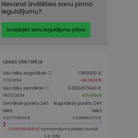
Nevarat izvēlēties savu pirmo
ieguldījumu?
Izveidojiet savu ieguldījumu plānu
CENAS VEIKTSPĒJA
Visu laiku augstākais
1.950000 €
17/11/2024
-98.09091%
Visu laiku zemākais
0.003457940 €
05/01/2024
975.8156%
Zemākais punkts 24h
Augstākais punkts 24h
laikā
laikā
0.037174560 €
0.038680070 €
-0.0002864342 €
samazinājums pēdējā stundā
(-0.76%)