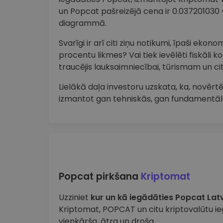
un Popcat pašreizējā cena ir 0.037201030
diagrammā.
Svarīgi ir arī citi ziņu notikumi, īpaši ekon
procentu likmes? Vai tiek ievēlēti fiskāli k
traucējis lauksaimniecībai, tūrismam un 
Lielākā daļa investoru uzskata, ka, novērtē
izmantot gan tehniskās, gan fundamentāl
Popcat pirkšana
Kriptomat
Uzziniet
kur un kā iegādāties Popcat Latv
Kriptomat, POPCAT un citu kriptovalūtu ie
vienkārša, ātra un droša.