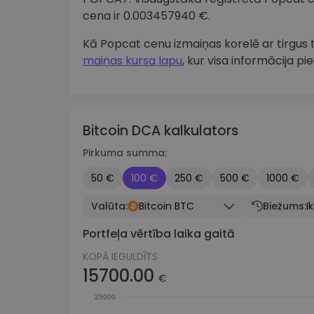
cena ir 0.003457940 €.
Kā Popcat cenu izmaiņas korelē ar tirgu
maiņas kursa lapu
, kur visa informācija pi
Bitcoin DCA kalkulators
Pirkuma summa:
50 €
100 €
250 €
500 €
1000 €
Valūta:
Bitcoin BTC
Biežums:
I
Portfeļa vērtība laika gaitā
KOPĀ IEGULDĪTS
15700.00
€
25000