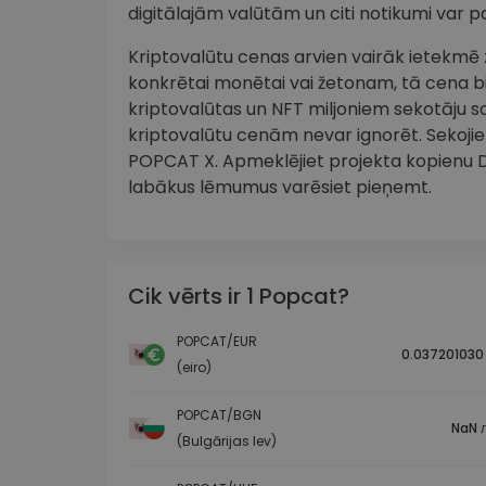
digitālajām valūtām un citi notikumi var p
Kriptovalūtu cenas arvien vairāk ietekmē zi
konkrētai monētai vai žetonam, tā cena bi
kriptovalūtas un NFT miljoniem sekotāju so
kriptovalūtu cenām nevar ignorēt. Sekojiet
POPCAT X. Apmeklējiet projekta kopienu Dis
labākus lēmumus varēsiet pieņemt.
Cik vērts ir 1 Popcat?
POPCAT/EUR
0.037201030
(eiro)
POPCAT/BGN
NaN л
(Bulgārijas lev)