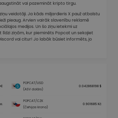
aaugstināt vai pazemināt kripto tirgu.
ņu veidotāji. Ja kāds miljardieris X pauž atbalstu
eži pieaug. Arvien vairāk slavenību reklamē
ciālajos medijos. Un šo ziņu ietekmi uz
 līdzi ziņām, kur pieminēts Popcat un sekojiet
cord vai citur! Jo labāk būsiet informēts, jo
POPCAT/USD
 €
0.042868198 $
(ASV dolārs)
POPCAT/CZK
в.
0.901685 Kč
(Čehijas krona)