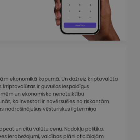
iņām ekonomikā kopumā. Un dažreiz kriptovalūta
 kriptovalūtas ir guvušas iespaidīgus
smēm un ekonomisko nenoteiktību
cināt, ka investori ir novērsušies no riskantām
s nodrošinājušas vēsturiskus ilgtermiņa
opcat un citu valūtu cenu. Nodokļu politika,
ves ierobežojumi, valdības plāni oficiālajām