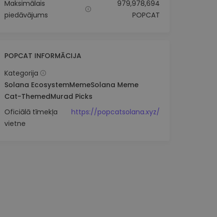
Maksimālais
979,978,694
piedāvājums
POPCAT
POPCAT INFORMĀCIJA
Kategorija
Solana Ecosystem
Meme
Solana Meme
Cat-Themed
Murad Picks
Oficiālā tīmekļa
https://popcatsolana.xyz/
vietne