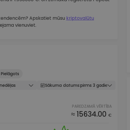
s tendencēm? Apskatiet mūsu
kriptovalūtu
eejama vienuviet.
Pielāgots
knedēļas
Sākuma datums:
pirms 3 gadiem
PAREDZAMĀ VĒRTĪBA
≈ 15634.00
€