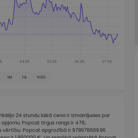
1M
1G
VISS
ēdējo 24 stundu laikā cena ir izmainījusies par
s apjomu. Popcat tirgus rangs ir 476,
s vērtību. Popcat apgrozībā ir 979978669.96
ena ir 1.950000 €. Un zemākā reģistrētā Popcat