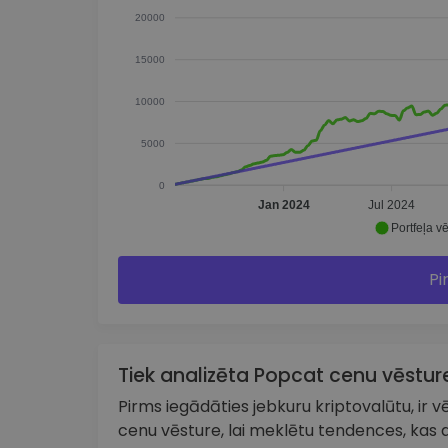
20000
15000
10000
5000
0
Jan 2024
Jul 2024
Portfeļa vē
Pi
Tiek analizēta Popcat cenu vēstur
Pirms iegādāties jebkuru kriptovalūtu, ir vēr
cenu vēsture, lai meklētu tendences, kas a