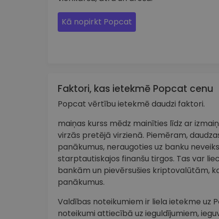
Kā nopirkt Popcat
Faktori, kas ietekmē Popcat cenu
Popcat vērtību ietekmē daudzi faktori.
maiņas kurss mēdz mainīties līdz ar izma
virzās pretējā virzienā. Piemēram, daudzas
panākumus, neraugoties uz banku neveik
starptautiskajos finanšu tirgos. Tas var lie
bankām un pievērsušies kriptovalūtām, ka
panākumus.
Valdības noteikumiem ir liela ietekme uz P
noteikumi attiecībā uz ieguldījumiem, iegu