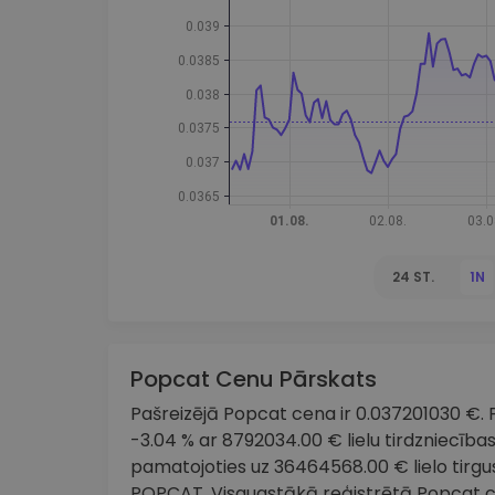
maks
Ieguldījumu palīgs
Atrodi savu kripto stratēģiju
24 ST.
1N
Popcat Cenu Pārskats
Pašreizējā Popcat cena ir 0.037201030 €. P
-3.04 % ar 8792034.00 € lielu tirdzniecība
pamatojoties uz 36464568.00 € lielo tirgu
POPCAT. Visaugstākā reģistrētā Popcat c