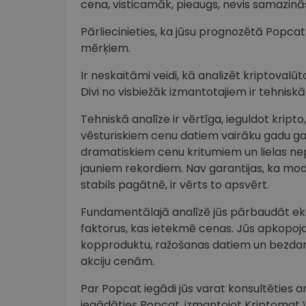
cena, visticamāk, pieaugs, nevis samazinās
Pārliecinieties, ka jūsu prognozētā Popcat
mērķiem.
Ir neskaitāmi veidi, kā analizēt kriptova
Divi no visbiežāk izmantotajiem ir tehnisk
Tehniskā analīze ir vērtīga, ieguldot krip
vēsturiskiem cenu datiem vairāku gadu 
dramatiskiem cenu kritumiem un lielas ne
jauniem rekordiem. Nav garantijas, ka modeli
stabils pagātnē, ir vērts to apsvērt.
Fundamentālajā analīzē jūs pārbaudāt ekon
faktorus, kas ietekmē cenas. Jūs apkopoj
kopproduktu, ražošanas datiem un bezdarb
akciju cenām.
Par Popcat iegādi jūs varat konsultēties ar 
iegādāties Popcat, izmantojot Kriptomat We