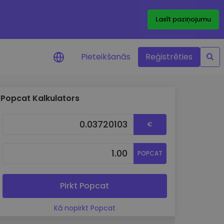
Lasīt paziņojumu
Pieteikšanās
Reģistrēties
Popcat Kalkulators
ājumi par cenām
ienītāko žetonu cenu
€
ājumi reāllaikā
POPCAT
 investīciju iespējas
a analīze
tziņas optimālai
Pirkt Popcat
ai
Kā nopirkt Popcat