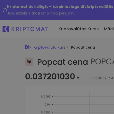
Kriptomat tiek slēgts – turpiniet ieguldīt kriptovalūtās
Jūsu līdzekļi ir droši un pilnībā pieejami.
Kriptovalūtas Kurss
Māci
Kriptovalūtu kursi
Popcat cena
Pirkt un pārdot kripto
Visas cenas
Tikko 
POPC
Popcat cena
Pērciet vairāk nekā 300
Vairāk nekā 300 kriptovalūtu
Nesen 
kriptovalūtas
Ja es
Lielākie Ieguvēji un Zaudētāji
Kripto maiņa
0.037201030
vērtī
Atrodiet investīciju iespējas
Vairāk nekā 1000 valūtu pā
€
+
0.00032344
...šodi
iespējas
Inteliģentie portfeļi
Gudrs veids, kā investēt
kriptovalūtās
Kriptomat Maks
Drošs un vienkāršs kriptova