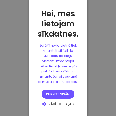
Hei, mēs
lietojam
sīkdatnes.
Šajā tīmekļa vietnē tiek
izmantoti sīkfaili, lai
uzlabotu lietotāju
pieredzi. Izmantojot
mūsu tīmekļa vietni, jūs
piekrītat visu sīkfailu
izmantošanai saskaņā
ar mūsu sīkfailu politiku.
PIEKRIST VISĀM
RĀDĪT DETAĻAS
STRIKTI