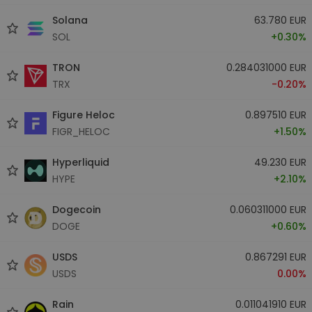
Solana
63.780 EUR
SOL
+0.30%
TRON
0.284031000 EUR
TRX
-0.20%
Figure Heloc
0.897510 EUR
FIGR_HELOC
+1.50%
Hyperliquid
49.230 EUR
HYPE
+2.10%
Dogecoin
0.060311000 EUR
DOGE
+0.60%
USDS
0.867291 EUR
USDS
0.00%
Rain
0.011041910 EUR