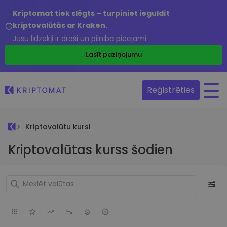
Kriptomat tiek slēgts – turpiniet ieguldīt
kriptovalūtās ar Kraken.
Jūsu līdzekļi ir droši un pilnībā pieejami.
Lasīt paziņojumu
Reģistrēties
Kriptovalūtu kursi
Kriptovalūtas kurss šodien