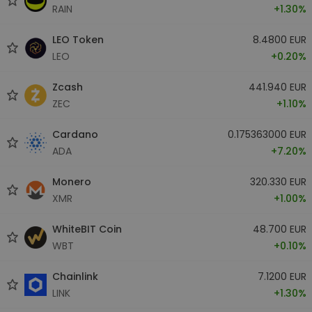
RAIN
+1.30%
LEO Token
8.4800 EUR
LEO
+0.20%
Zcash
441.940 EUR
ZEC
+1.10%
Cardano
0.175363000 EUR
ADA
+7.20%
Monero
320.330 EUR
XMR
+1.00%
WhiteBIT Coin
48.700 EUR
WBT
+0.10%
Chainlink
7.1200 EUR
LINK
+1.30%