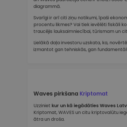
diagrammā.
Svarīgi ir arī citi ziņu notikumi, īpaši ekon
procentu likmes? Vai tiek ievēlēti fiskāli k
traucējis lauksaimniecībai, tūrismam un 
Lielākā daļa investoru uzskata, ka, novērtē
izmantot gan tehniskās, gan fundamentāl
Waves pirkšana
Kriptomat
Uzziniet
kur un kā iegādāties Waves Latv
Kriptomat, WAVES un citu kriptovalūtu ieg
ātra un droša.