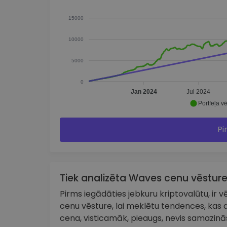
15000
10000
5000
0
Jan 2024
Jul 2024
Portfeļa vē
Pi
Tiek analizēta Waves cenu vēstur
Pirms iegādāties jebkuru kriptovalūtu, ir vēr
cenu vēsture, lai meklētu tendences, kas a
cena, visticamāk, pieaugs, nevis samazinās