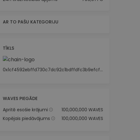
AR TO PAŠU KATEGORIJU
TĪKLS
0x1cf4592ebffd730c7dc92c1bdffdfc3b9efcf29a
WAVES PIEGĀDE
Apritē esošie krājumi
100,000,000 WAVES
Kopējais piedāvājums
100,000,000 WAVES