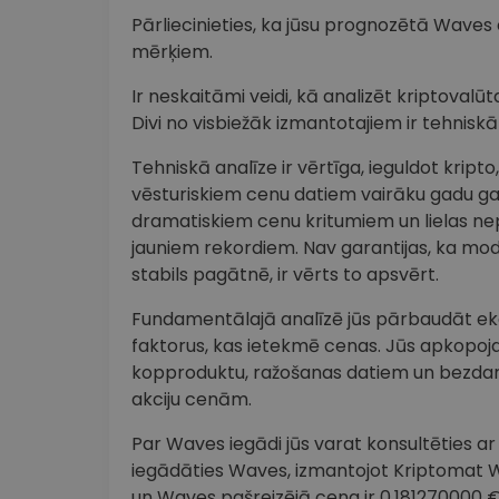
Pārliecinieties, ka jūsu prognozētā Waves 
mērķiem.
Ir neskaitāmi veidi, kā analizēt kriptova
Divi no visbiežāk izmantotajiem ir tehnisk
Tehniskā analīze ir vērtīga, ieguldot krip
vēsturiskiem cenu datiem vairāku gadu 
dramatiskiem cenu kritumiem un lielas ne
jauniem rekordiem. Nav garantijas, ka modeli
stabils pagātnē, ir vērts to apsvērt.
Fundamentālajā analīzē jūs pārbaudāt ekon
faktorus, kas ietekmē cenas. Jūs apkopoj
kopproduktu, ražošanas datiem un bezdarb
akciju cenām.
Par Waves iegādi jūs varat konsultēties ar s
iegādāties Waves, izmantojot Kriptomat Web
un Waves pašreizējā cena ir 0.181270000