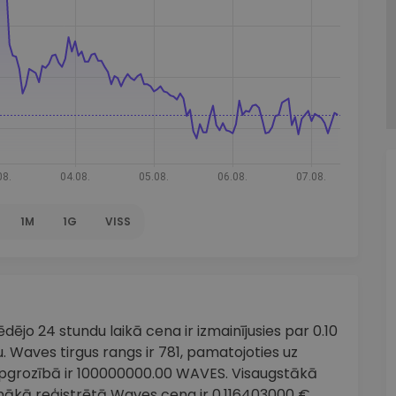
1M
1G
VISS
ējo 24 stundu laikā cena ir izmainījusies par 0.10
. Waves tirgus rangs ir 781, pamatojoties uz
 apgrozībā ir 100000000.00 WAVES. Visaugstākā
mākā reģistrētā Waves cena ir 0.116403000 €.