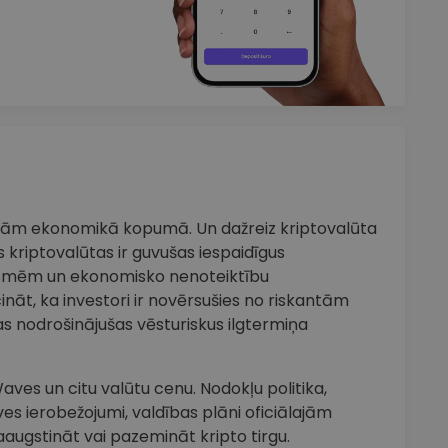
iņām ekonomikā kopumā. Un dažreiz kriptovalūta
 kriptovalūtas ir guvušas iespaidīgus
smēm un ekonomisko nenoteiktību
cināt, ka investori ir novērsušies no riskantām
s nodrošinājušas vēsturiskus ilgtermiņa
aves un citu valūtu cenu. Nodokļu politika,
ves ierobežojumi, valdības plāni oficiālajām
aaugstināt vai pazemināt kripto tirgu.