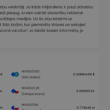
ņu veidotāji. Ja kāds miljardieris X pauž atbalstu
eži pieaug. Arvien vairāk slavenību reklamē
ciālajos medijos. Un šo ziņu ietekmi uz
 līdzi ziņām, kur pieminēts Waves un sekojiet
ord vai citur! Jo labāk būsiet informēts, jo
WAVES/USD
 €
0.208884491 $
(ASV dolārs)
WAVES/CZK
в.
4.393655 Kč
(Čehijas krona)
WAVES/PLN
ft
0.779646 zł