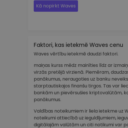
Kā nopirkt Waves
Faktori, kas ietekmē Waves cenu
Waves vērtību ietekmē daudzi faktori.
maiņas kurss mēdz mainīties līdz ar izma
virzās pretējā virzienā. Piemēram, daudzas
panākumus, neraugoties uz banku neveik
starptautiskajos finanšu tirgos. Tas var lie
bankām un pievērsušies kriptovalūtām, ka
panākumus.
Valdības noteikumiem ir liela ietekme uz W
noteikumi attiecībā uz ieguldījumiem, iegu
digitālajām valūtām un citi notikumi var p