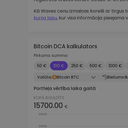
Kā Waves cenu izmaiņas korelē ar tirgu
kursa lapu
, kur visa informācija pieejama v
Bitcoin DCA kalkulators
Pirkuma summa:
50 €
100 €
250 €
500 €
1000 €
Valūta:
Bitcoin BTC
Biežums:
I
Portfeļa vērtība laika gaitā
KOPĀ IEGULDĪTS
15700.00
€
25000
20000