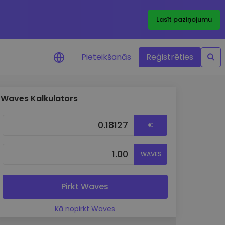
Lasīt paziņojumu
Pieteikšanās
Reģistrēties
Waves Kalkulators
ājumi par cenām
ienītāko žetonu cenu
€
ājumi reāllaikā
WAVES
 investīciju iespējas
a analīze
tziņas optimālai
Pirkt Waves
ai
Kā nopirkt Waves