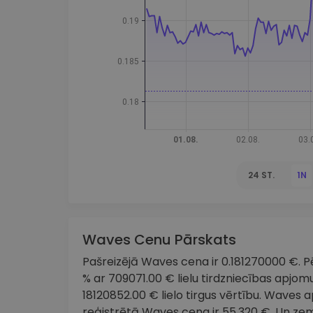
maks
Ieguldījumu palīgs
Atrodi savu kripto stratēģiju
24 ST.
1N
Waves Cenu Pārskats
Pašreizējā Waves cena ir 0.181270000 €. Pēd
% ar 709071.00 € lielu tirdzniecības apjomu
18120852.00 € lielo tirgus vērtību. Waves
reģistrētā Waves cena ir 55.320 €. Un ze