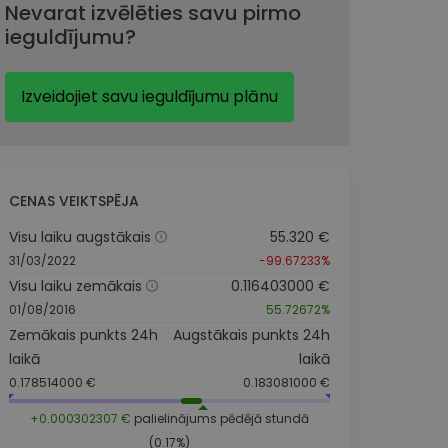
Nevarat izvēlēties savu pirmo
ieguldījumu?
Izveidojiet savu ieguldījumu plānu
CENAS VEIKTSPĒJA
Visu laiku augstākais
55.320 €
31/03/2022
-99.67233%
Visu laiku zemākais
0.116403000 €
01/08/2016
55.72672%
Zemākais punkts 24h
Augstākais punkts 24h
laikā
laikā
0.178514000 €
0.183081000 €
+0.000302307 €
palielinājums pēdējā stundā
(0.17%)