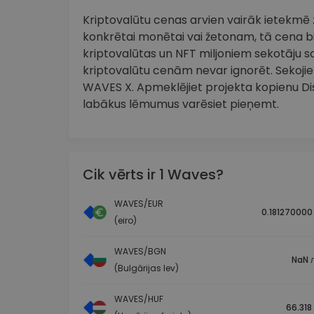
Kriptovalūtu cenas arvien vairāk ietekmē zi
konkrētai monētai vai žetonam, tā cena bi
kriptovalūtas un NFT miljoniem sekotāju so
kriptovalūtu cenām nevar ignorēt. Sekojiet
WAVES X. Apmeklējiet projekta kopienu Disc
labākus lēmumus varēsiet pieņemt.
Cik vērts ir 1 Waves?
WAVES/EUR
0.181270000
(eiro)
WAVES/BGN
NaN л
(Bulgārijas lev)
WAVES/HUF
66.318 