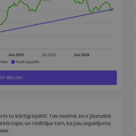
Jan 2025
Jul 2025
Jan 2026
rtība
Kopā ieguldīts
rkt Bitcoin
e
ts to kārtīgi izpētīt. Tas nozīmē, ka ir jāanalizē
tkārtojas, un rādītājus tam, ka jūsu ieguldījuma
ies.