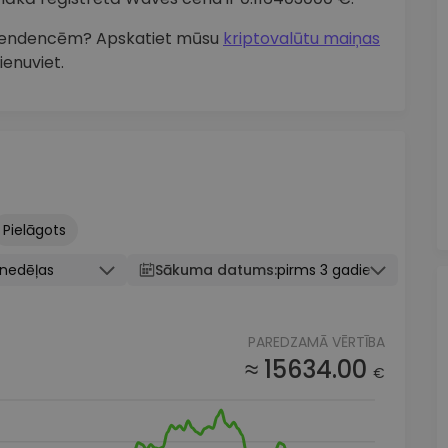
s tendencēm? Apskatiet mūsu
kriptovalūtu maiņas
ienuviet.
Pielāgots
knedēļas
Sākuma datums:
pirms 3 gadiem
PAREDZAMĀ VĒRTĪBA
≈ 15634.00
€