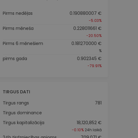
Pirms nedēļas
0.190880007 €
-5.03%
Pirms mēneša
0.228011661 €
-20.50%
Pirms 6 mēnešiem
0.181270000 €
%
pirms gada
0.902345 €
-79.91%
TIRGUS DATI
Tirgus rangs
781
Tirgus dominance
Tirgus kapitalizācija
18,120,852 €
-0.10%
24h laikā
24h tirdzniecības apjoms
709,071 €