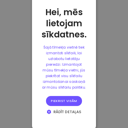
Hei, mēs
lietojam
sīkdatnes.
Šajā tīmekļa vietnē tiek
izmantoti sīkfaili, lai
uzlabotu lietotāju
pieredzi. Izmantojot
mūsu tīmekļa vietni, jūs
piekrītat visu sīkfailu
izmantošanai saskaņā
ar mūsu sīkfailu politiku.
PIEKRIST VISĀM
RĀDĪT DETAĻAS
STRIKTI
NEPIECIEŠAMIE