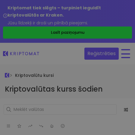
Kriptomat tiek slēgts – turpiniet ieguldīt
kriptovalūtās ar Kraken.
Jūsu līdzekļi ir droši un pilnībā pieejami.
Lasīt paziņojumu
Reģistrēties
Kriptovalūtu kursi
Kriptovalūtas kurss šodien