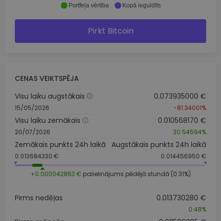
Portfeļa vērtība
Kopā ieguldīts
Pirkt Bitcoin
CENAS VEIKTSPĒJA
Visu laiku augstākais
0.073935000 €
15/05/2026
-81.34001%
Visu laiku zemākais
0.010568170 €
20/07/2026
30.54594%
Zemākais punkts 24h laikā
Augstākais punkts 24h laikā
0.013684330 €
0.014456950 €
+0.000042863 €
palielinājums pēdējā stundā (0.31%)
Pirms nedēļas
0.013730280 €
0.48%