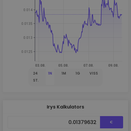
24
1N
1M
1G
VISS
ST.
Irys Kalkulators
€