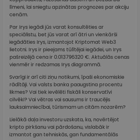
līmeni, lai sniegtu apzinātas prognozes par akciju
cenām.
Par Irys iegādi jūs varat konsultēties ar
speciālistu, bet jūs varat arī ātri un vienkārši
iegādāties Irys, izmantojot Kriptomat Web3
lietotni. Irys ir pieejams tūlītējai iegādei, un Irys
pašreizējā cena ir 0.013796320 €. Aktuālās cenas
vienmēr ir redzamas Irys diagrammā.
Svarīgi ir arī citi ziņu notikumi, īpaši ekonomiskie
rādītāji. Vai valsts banka paaugstina procentu
likmes? Vai tiek ievēlēti fiskāli konservatīvi
cilvēki? Vai vētras vai sausums ir traucējis
lauksaimniecībai, tūrismam un citām nozarēm?
Lielākā daļa investoru uzskata, ka, novērtējot
kripto pirkšanu vai pārdošanu, vislabāk ir
izmantot gan tehniskās, gan fundamentālās