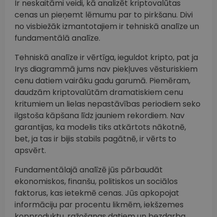
Ir neskaitāmi veidi, kā analizēt kriptovalūtas
cenas un pieņemt lēmumu par to pirkšanu. Divi
no visbiežāk izmantotajiem ir tehniskā analīze un
fundamentālā analīze.
Tehniskā analīze ir vērtīga, ieguldot kripto, pat ja
Irys diagrammā jums nav piekļuves vēsturiskiem
cenu datiem vairāku gadu garumā. Piemēram,
daudzām kriptovalūtām dramatiskiem cenu
kritumiem un lielas nepastāvības periodiem seko
ilgstoša kāpšana līdz jauniem rekordiem. Nav
garantijas, ka modelis tiks atkārtots nākotnē,
bet, ja tas ir bijis stabils pagātnē, ir vērts to
apsvērt.
Fundamentālajā analīzē jūs pārbaudāt
ekonomiskos, finanšu, politiskos un sociālos
faktorus, kas ietekmē cenas. Jūs apkopojat
informāciju par procentu likmēm, iekšzemes
kopproduktu, ražošanas datiem un bezdarba