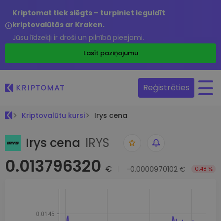
Kriptomat tiek slēgts – turpiniet ieguldīt
kriptovalūtās ar Kraken.
Jūsu līdzekļi ir droši un pilnībā pieejami.
Lasīt paziņojumu
Reģistrēties
Kriptovalūtu kursi
Irys cena
Irys cena
IRYS
0.013796320
€
-0.0000970102 €
0.48 %