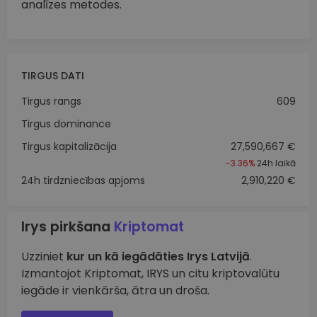
analīzes metodes.
TIRGUS DATI
Tirgus rangs
609
Tirgus dominance
Tirgus kapitalizācija
27,590,667 €
-3.36%
24h laikā
24h tirdzniecības apjoms
2,910,220 €
Irys pirkšana
Kriptomat
Uzziniet
kur un kā iegādāties Irys Latvijā
.
Izmantojot Kriptomat, IRYS un citu kriptovalūtu
iegāde ir vienkārša, ātra un droša.