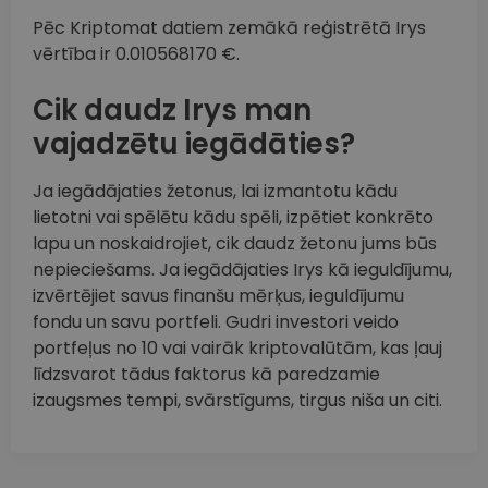
Pēc Kriptomat datiem zemākā reģistrētā Irys
vērtība ir 0.010568170 €.
Cik daudz Irys man
vajadzētu iegādāties?
Ja iegādājaties žetonus, lai izmantotu kādu
lietotni vai spēlētu kādu spēli, izpētiet konkrēto
lapu un noskaidrojiet, cik daudz žetonu jums būs
nepieciešams. Ja iegādājaties Irys kā ieguldījumu,
izvērtējiet savus finanšu mērķus, ieguldījumu
fondu un savu portfeli. Gudri investori veido
portfeļus no 10 vai vairāk kriptovalūtām, kas ļauj
līdzsvarot tādus faktorus kā paredzamie
izaugsmes tempi, svārstīgums, tirgus niša un citi.