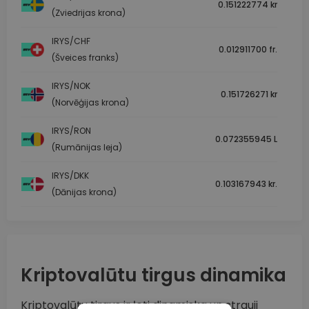
0.151222774 kr
(Zviedrijas krona)
IRYS/CHF
0.012911700 fr.
(Šveices franks)
IRYS/NOK
0.151726271 kr
(Norvēģijas krona)
IRYS/RON
0.072355945 L
(Rumānijas leja)
IRYS/DKK
0.103167943 kr.
(Dānijas krona)
Kriptovalūtu tirgus dinamika
Kriptovalūtu tirgus ir ļoti dinamiska un strauji