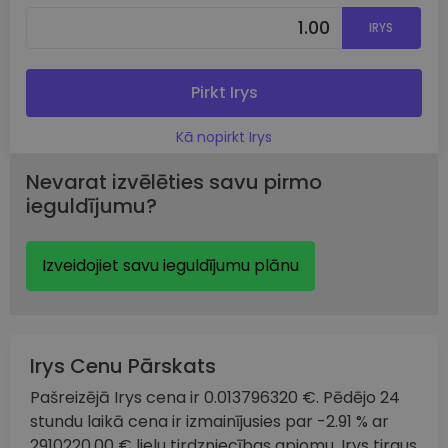
IRYS
Pirkt Irys
Kā nopirkt Irys
Nevarat izvēlēties savu pirmo
ieguldījumu?
Izveidojiet savu ieguldījumu plānu
Irys Cenu Pārskats
Pašreizējā Irys cena ir 0.013796320 €. Pēdējo 24
stundu laikā cena ir izmainījusies par -2.91 % ar
2910220.00 € lielu tirdzniecības apjomu. Irys tirgus