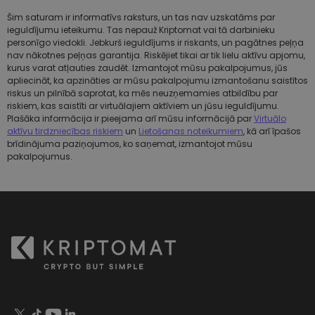
Šim saturam ir informatīvs raksturs, un tas nav uzskatāms par
ieguldījumu ieteikumu. Tas nepauž Kriptomat vai tā darbinieku
personīgo viedokli. Jebkurš ieguldījums ir riskants, un pagātnes peļņa
nav nākotnes peļņas garantija. Riskējiet tikai ar tik lielu aktīvu apjomu,
kurus varat atļauties zaudēt. Izmantojot mūsu pakalpojumus, jūs
apliecināt, ka apzināties ar mūsu pakalpojumu izmantošanu saistītos
riskus un pilnībā saprotat, ka mēs neuzņemamies atbildību par
riskiem, kas saistīti ar virtuālajiem aktīviem un jūsu ieguldījumu.
Plašāka informācija ir pieejama arī mūsu informācijā par
Virtuālo
aktīvu tirdzniecības riskiem
un
Lietošanas noteikumiem
, kā arī īpašos
brīdinājuma paziņojumos, ko saņemat, izmantojot mūsu
pakalpojumus.