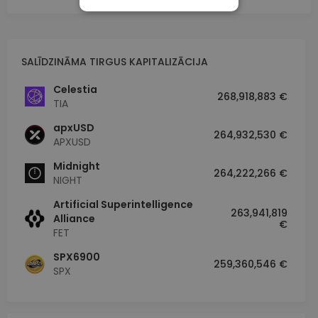
NEPIECIEŠAMIE
VEIKTSPĒJAS
MĒRĶA
SALĪDZINĀMA TIRGUS KAPITALIZĀCIJA
FUNKCIONALITĀTES
Celestia
268,918,883 €
TIA
apxUSD
264,932,530 €
APXUSD
Midnight
264,222,266 €
NIGHT
Artificial Superintelligence
263,941,819
Alliance
€
FET
SPX6900
259,360,546 €
SPX