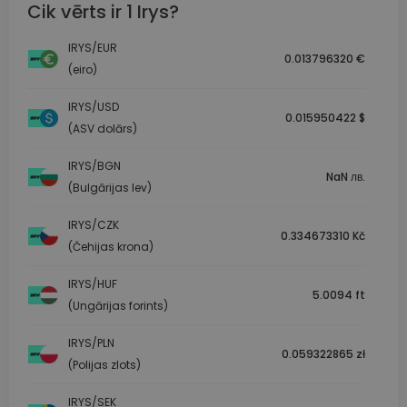
Cik vērts ir 1 Irys?
IRYS/EUR
0.013796320 €
(eiro)
IRYS/USD
0.015950422 $
(ASV dolārs)
IRYS/BGN
NaN лв.
(Bulgārijas lev)
IRYS/CZK
0.334673310 Kč
(Čehijas krona)
IRYS/HUF
5.0094 ft
(Ungārijas forints)
IRYS/PLN
0.059322865 zł
(Polijas zlots)
IRYS/SEK