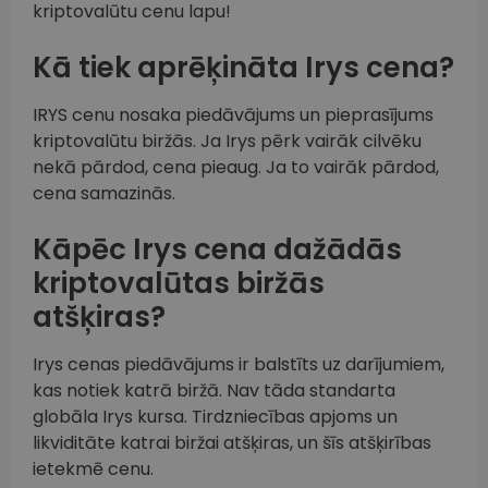
kriptovalūtu cenu lapu!
Kā tiek aprēķināta Irys cena?
IRYS cenu nosaka piedāvājums un pieprasījums
kriptovalūtu biržās. Ja Irys pērk vairāk cilvēku
nekā pārdod, cena pieaug. Ja to vairāk pārdod,
cena samazinās.
Kāpēc Irys cena dažādās
kriptovalūtas biržās
atšķiras?
Irys cenas piedāvājums ir balstīts uz darījumiem,
kas notiek katrā biržā. Nav tāda standarta
globāla Irys kursa. Tirdzniecības apjoms un
likviditāte katrai biržai atšķiras, un šīs atšķirības
ietekmē cenu.