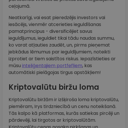
ceļojumā.
Neatkarīgi, vai esat pieredzējis investors vai
iesācējs, vienmēr atcerieties ieguldīšanas
pamatprincipus - diversificējiet savus
ieguldījumus, ieguldiet tikai tādu naudas summu,
ko varat atļauties zaudēt, un, pirms pieņemat
jebkādus lēmumus par ieguldījumiem, noteikti
izprotiet ar tiem saistītos riskus. Iepazīstieties ar
mūsu
inteliģentajiem portfefļiem
, kas
automātiski pielāgojas tirgus apstākļiem!
Kriptovalūtu biržu loma
Kriptovalūtu biržām ir izšķiroša loma kriptovalūtu,
piemēram, Irys tirdzniecībā un cenu noteikšanā.
Tās kalpo kā platformas, kurās satiekas pircēji un
pārdevēji, lai tirgotos ar kriptovalūtām.
Kriptovalūtu cenas nosaka pirkšanas un