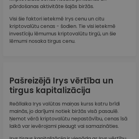
pārdošanas aktivitāte šajās biržās.
Visi šie faktori ietekmē Irys cenu un citu
kriptovalūtu cenas - šodien. Tie visi ietekmē
investīciju lēmumus kriptovalūtu tirgū, un šie
lēmumi nosaka tirgus cenu.
Pašreizējā Irys vērtība un
tirgus kapitalizācija
Reāllaika Irys valūtas maiņas kurss katru brīdi
mainās, jo darījumi notiek biržās visā pasaulē.
Ņemot vērā kriptovalūtu nepastāvību, cenas īsā
laikā var ievērojami pieaugt vai samazināties.
Irys tirgus kapitalizācija ir vienāda ar Irys vērtību,