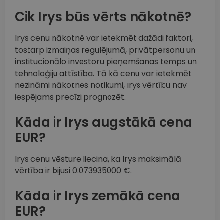
Cik Irys būs vērts nākotnē?
Irys cenu nākotnē var ietekmēt dažādi faktori,
tostarp izmaiņas regulējumā, privātpersonu un
institucionālo investoru pieņemšanas temps un
tehnoloģiju attīstība. Tā kā cenu var ietekmēt
nezināmi nākotnes notikumi, Irys vērtību nav
iespējams precīzi prognozēt.
Kāda ir Irys augstākā cena
EUR?
Irys cenu vēsture liecina, ka Irys maksimālā
vērtība ir bijusi 0.073935000 €.
Kāda ir Irys zemākā cena
EUR?