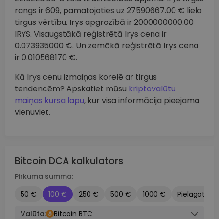
rangs ir 609, pamatojoties uz 27590667.00 € lielo
tirgus vērtību. Irys apgrozībā ir 2000000000.00
IRYS. Visaugstākā reģistrētā Irys cena ir
0.073935000 €. Un zemākā reģistrētā Irys cena
ir 0.010568170 €.
Kā Irys cenu izmaiņas korelē ar tirgus
tendencēm? Apskatiet mūsu
kriptovalūtu
maiņas kursa lapu
, kur visa informācija pieejama
vienuviet.
Bitcoin DCA kalkulators
Pirkuma summa:
50 €
100 €
250 €
500 €
1000 €
Pielāgots
Valūta:
Bitcoin BTC