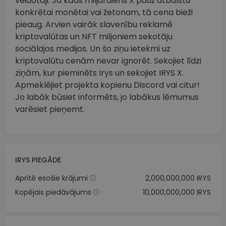
veidotāji. Ja kāds miljardieris X pauž atbalstu
konkrētai monētai vai žetonam, tā cena bieži
pieaug. Arvien vairāk slavenību reklamē
kriptovalūtas un NFT miljoniem sekotāju
sociālajos medijos. Un šo ziņu ietekmi uz
kriptovalūtu cenām nevar ignorēt. Sekojiet līdzi
ziņām, kur pieminēts Irys un sekojiet IRYS X.
Apmeklējiet projekta kopienu Discord vai citur!
Jo labāk būsiet informēts, jo labākus lēmumus
varēsiet pieņemt.
IRYS PIEGĀDE
Apritē esošie krājumi
2,000,000,000 IRYS
Kopējais piedāvājums
10,000,000,000 IRYS