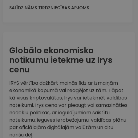
SALĪDZINĀMS TIRDZNIECĪBAS APJOMS
Globālo ekonomisko
notikumu ietekme uz Irys
cenu
IRYS vērtība dažkārt mainās līdz ar izmaiņām
ekonomikā kopumā vai reaģējot uz tām. Tāpat
kā visas kriptovalūtas, Irys var ietekmēt valdības
noteikumi. Irys cena var pieaugt vai samazināties
nodokļu politikas, ar ieguldījumiem saistītu
noteikumu, ieguves ierobežojumu, valdības plānu
par oficiālajām digitālajām valūtām un citu
norišu dēļ.