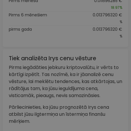
Pirms mēneša
0.011596285 €
18.97%
Pirms 6 mēnešiem
0.013796320 €
%
pirms gada
0.013796320 €
%
Tiek analizēta Irys cenu vēsture
Pirms iegādāties jebkuru kriptovalūtu, ir vērts to
kārtīgi izpētīt. Tas nozīmē, ka ir jāanalizē cenu
vēsture, lai meklētu tendences, kas atkārtojas, un
rādītājus tam, ka jūsu ieguldījuma cena,
visticamāk, pieaugs, nevis samazināsies.
Pārliecinieties, ka jūsu prognozētā Irys cena
atbilst jūsu ilgtermiņa un īstermiņa finanšu
mērķiem.