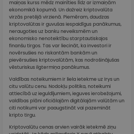
maiņas kurss mēdz mainīties līdz ar izmaiņām
ekonomikā kopumā. Un dažreiz kriptovalūta
virzās pretējā virzienā. Piemēram, daudzas
kriptovalūtas ir guvušas iespaidīgus panākumus,
neraugoties uz banku neveiksmēm un
ekonomisko nenoteiktību starptautiskajos
finanšu tirgos. Tas var liecināt, ka investori ir
novērsušies no riskantām bankām un
pievērsušies kriptovalūtām, kas nodrošinājušas
vēsturiskus ilgtermiņa panākumus.
Valdības noteikumiem ir liela ietekme uz Irys un
citu valūtu cenu. Nodokļu politika, noteikumi
attiecībā uz ieguldījumiem, ieguves ierobežojumi,
valdības plāni oficiālajām digitālajām valūtām un
citi notikumi var paaugstināt vai pazemināt
kripto tirgu.
Kriptovalūtu cenas arvien vairāk ietekmē ziņu