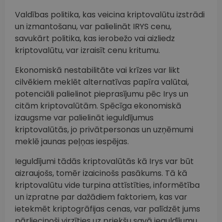
Valdības politika, kas veicina kriptovalūtu izstrādi
un izmantošanu, var palielināt IRYS cenu,
savukārt politika, kas ierobežo vai aizliedz
kriptovalūtu, var izraisīt cenu kritumu.
Ekonomiskā nestabilitāte vai krīzes var likt
cilvēkiem meklēt alternatīvas papīra valūtai,
potenciāli palielinot pieprasījumu pēc Irys un
citām kriptovalūtām. Spēcīga ekonomiskā
izaugsme var palielināt ieguldījumus
kriptovalūtās, jo privātpersonas un uzņēmumi
meklē jaunas peļņas iespējas.
Ieguldījumi tādās kriptovalūtās kā Irys var būt
aizraujošs, tomēr izaicinošs pasākums. Tā kā
kriptovalūtu vide turpina attīstīties, informētība
un izpratne par dažādiem faktoriem, kas var
ietekmēt kriptogrāfijas cenas, var palīdzēt jums
pārliecinoši virzīties uz priekšu savā ieguldījumu