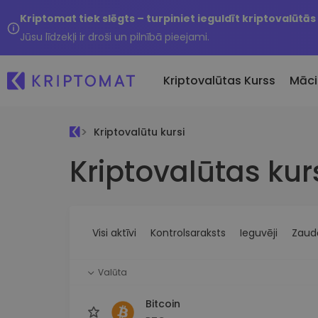
Kriptomat tiek slēgts – turpiniet ieguldīt kriptovalūtās
Jūsu līdzekļi ir droši un pilnībā pieejami.
Kriptovalūtas Kurss
Māci
Kriptovalūtu kursi
Pirkt un pārdot kripto
Kriptovalūtas kur
Visas cenas
Tikko 
Pērciet vairāk nekā 300
Vairāk nekā 300 kriptovalūtu
Nesen 
kriptovalūtas
Ja es
Lielākie Ieguvēji un Zaudētāji
Kripto maiņa
vērtī
Atrodiet investīciju iespējas
Vairāk nekā 1000 valūtu pā
...šodi
iespējas
Visi aktīvi
Kontrolsaraksts
Ieguvēji
Zaudē
Inteliģentie portfeļi
Gudrs veids, kā investēt
Valūta
kriptovalūtās
Kriptomat Maks
Bitcoin
Drošs un vienkāršs kriptova