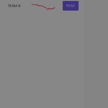
Pirkt
19.6M €