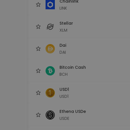
Chainlink
LINK
Stellar
XLM
Dai
DAI
Bitcoin Cash
BCH
USD1
USD1
Ethena USDe
USDE