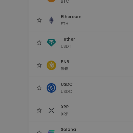
BTC
maks
Ieguldījumu palīgs
Ethereum
Atrodi savu kripto stratēģiju
ETH
Tether
USDT
BNB
BNB
USDC
USDC
XRP
XRP
Solana