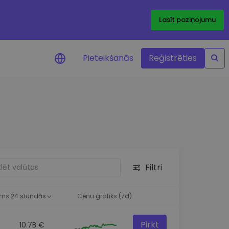
Lasīt paziņojumu
Pieteikšanās
Reģistrēties
ājumi par cenām
ienītāko žetonu cenu
ājumi reāllaikā
 investīciju iespējas
Filtri
a analīze
tziņas optimālai
ai
ms 24 stundās
Cenu grafiks (7d)
Pirkt
10.7B €