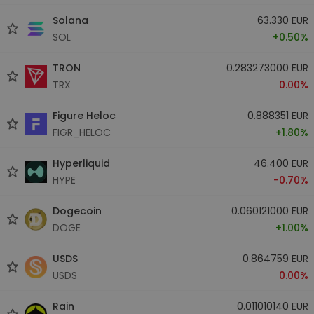
Solana
63.330 EUR
SOL
+0.50%
TRON
0.283273000 EUR
TRX
0.00%
Figure Heloc
0.888351 EUR
FIGR_HELOC
+1.80%
Hyperliquid
46.400 EUR
HYPE
-0.70%
Dogecoin
0.060121000 EUR
DOGE
+1.00%
USDS
0.864759 EUR
USDS
0.00%
Rain
0.011010140 EUR