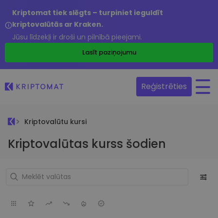
Kriptomat tiek slēgts – turpiniet ieguldīt
kriptovalūtās ar Kraken.
Jūsu līdzekļi ir droši un pilnībā pieejami.
Lasīt paziņojumu
Reģistrēties
Kriptovalūtu kursi
Kriptovalūtas kurss šodien