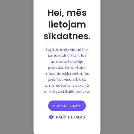
Hei, mēs
lietojam
sīkdatnes.
Šajā tīmekļa vietnē tiek
izmantoti sīkfaili, lai
uzlabotu lietotāju
pieredzi. Izmantojot
mūsu tīmekļa vietni, jūs
piekrītat visu sīkfailu
izmantošanai saskaņā
ar mūsu sīkfailu politiku.
PIEKRIST VISĀM
RĀDĪT DETAĻAS
STRIKTI
NEPIECIEŠAMIE