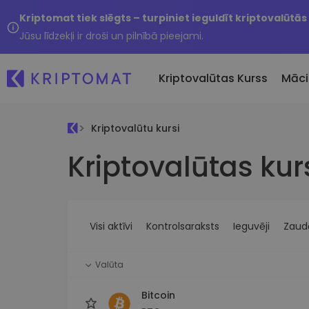
Kriptomat tiek slēgts – turpiniet ieguldīt kriptovalūtās
Jūsu līdzekļi ir droši un pilnībā pieejami.
Kriptovalūtas Kurss
Māci
Kriptovalūtu kursi
Pirkt un pārdot kripto
Kriptovalūtas kur
Visas cenas
Tikko 
Pērciet vairāk nekā 300
Vairāk nekā 300 kriptovalūtu
Nesen 
kriptovalūtas
Ja es
Lielākie Ieguvēji un Zaudētāji
Kripto maiņa
vērtī
Atrodiet investīciju iespējas
Vairāk nekā 1000 valūtu pā
...šodi
iespējas
Visi aktīvi
Kontrolsaraksts
Ieguvēji
Zaudē
Inteliģentie portfeļi
Gudrs veids, kā investēt
Valūta
kriptovalūtās
Kriptomat Maks
Bitcoin
Drošs un vienkāršs kriptova