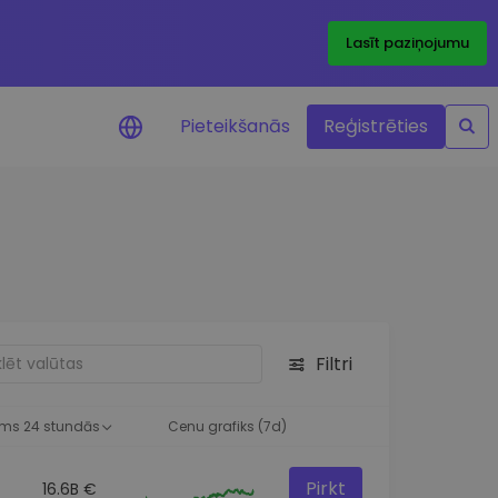
Lasīt paziņojumu
Pieteikšanās
Reģistrēties
ājumi par cenām
ienītāko žetonu cenu
ājumi reāllaikā
 investīciju iespējas
Filtri
a analīze
tziņas optimālai
ai
ms 24 stundās
Cenu grafiks (7d)
Pirkt
16.6B €