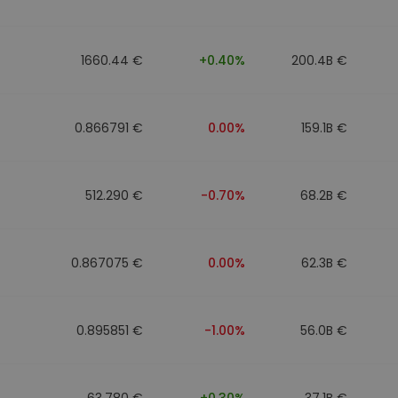
1660.44 €
+0.40%
200.4B €
0.866791 €
0.00%
159.1B €
512.290 €
-0.70%
68.2B €
0.867075 €
0.00%
62.3B €
0.895851 €
-1.00%
56.0B €
63.780 €
+0.30%
37.1B €