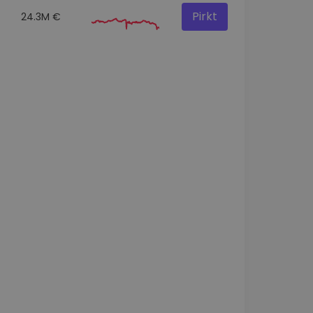
Pirkt
24.3M €