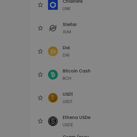
Chainlink
LINK
Stellar
XLM
Dai
DAI
Bitcoin Cash
BCH
USD1
USD1
Ethena USDe
USDE
Gram (prev.