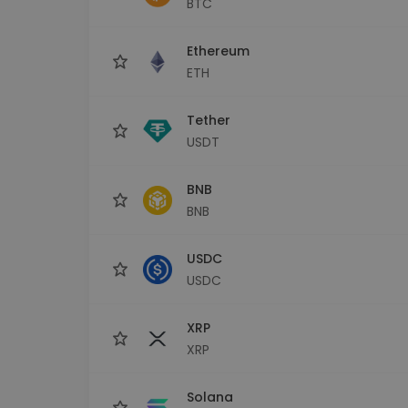
BTC
maks
Ieguldījumu palīgs
Ethereum
Atrodi savu kripto stratēģiju
ETH
Tether
USDT
BNB
BNB
USDC
USDC
XRP
XRP
Solana