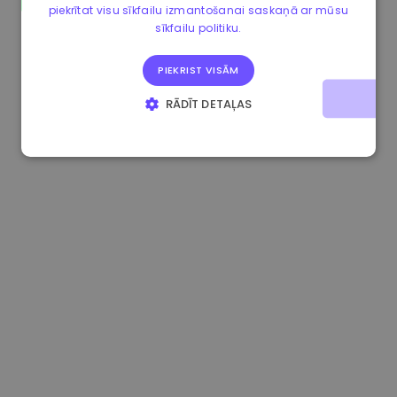
piekrītat visu sīkfailu izmantošanai saskaņā ar mūsu
1.160000 €
-3.00%
3.2B €
sīkfailu politiku.
PIEKRIST VISĀM
RĀDĪT DETAĻAS
STRIKTI NEPIECIEŠAMIE
VEIKTSPĒJAS
MĒRĶA
FUNKCIONALITĀTES