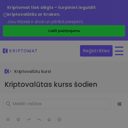
Kriptomat tiek slēgts – turpiniet ieguldīt
kriptovalūtās ar Kraken.
Jūsu līdzekļi ir droši un pilnībā pieejami.
Lasīt paziņojumu
Reģistrēties
Kriptovalūtu kursi
Kriptovalūtas kurss šodien