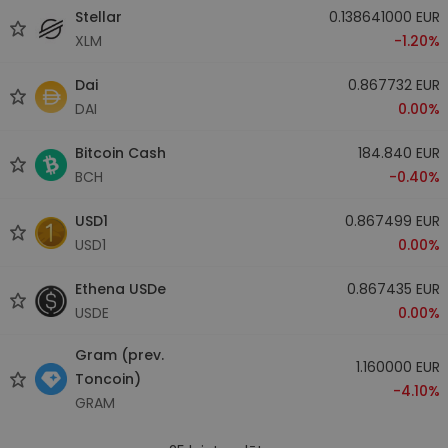
Stellar
0.138641000 EUR
XLM
-1.20%
Dai
0.867732 EUR
DAI
0.00%
Bitcoin Cash
184.840 EUR
BCH
-0.40%
USD1
0.867499 EUR
USD1
0.00%
Ethena USDe
0.867435 EUR
USDE
0.00%
Gram (prev.
1.160000 EUR
Toncoin)
-4.10%
GRAM