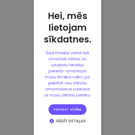
Hei, mēs
lietojam
sīkdatnes.
Šajā tīmekļa vietnē tiek
izmantoti sīkfaili, lai
uzlabotu lietotāju
pieredzi. Izmantojot
mūsu tīmekļa vietni, jūs
piekrītat visu sīkfailu
izmantošanai saskaņā
ar mūsu sīkfailu politiku.
PIEKRIST VISĀM
RĀDĪT DETAĻAS
STRIKTI