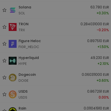
Solana
63.780 EUR
SOL
+0.30%
TRON
0.284031000 EUR
TRX
-0.20%
Figure Heloc
0.897510 EUR
FIGR_HELOC
+1.50%
Hyperliquid
49.230 EUR
HYPE
+2.10%
Dogecoin
0.060311000 EUR
DOGE
+0.60%
USDS
0.867291 EUR
USDS
0.00%
Rain
0.011041910 EUR