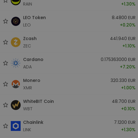
RAIN
+1.30%
LEO Token
8.4800 EUR
LEO
+0.20%
Zcash
441.940 EUR
ZEC
+1.10%
Cardano
0.175363000 EUR
ADA
+7.20%
Monero
320.330 EUR
XMR
+1.00%
WhiteBIT Coin
48.700 EUR
WBT
+0.10%
Chainlink
7.1200 EUR
LINK
+1.30%