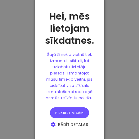
Hei, mēs
lietojam
sīkdatnes.
Šajā tīmekļa vietnē tiek
izmantoti sīkfaili, lai
uzlabotu lietotāju
pieredzi. Izmantojot
mūsu tīmekļa vietni, jūs
piekrītat visu sīkfailu
izmantošanai saskaņā
ar mūsu sīkfailu politiku.
PIEKRIST VISĀM
RĀDĪT DETAĻAS
STRIKTI