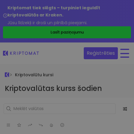
Kriptomat tiek slēgts – turpiniet ieguldīt
kriptovalūtās ar Kraken.
Jūsu līdzekļi ir droši un pilnībā pieejami.
Lasīt paziņojumu
Reģistrēties
Kriptovalūtu kursi
Kriptovalūtas kurss šodien