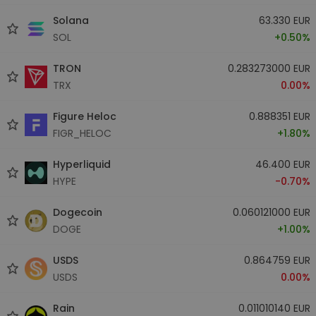
Solana
63.330 EUR
SOL
+0.50%
TRON
0.283273000 EUR
TRX
0.00%
Figure Heloc
0.888351 EUR
FIGR_HELOC
+1.80%
Hyperliquid
46.400 EUR
HYPE
-0.70%
Dogecoin
0.060121000 EUR
DOGE
+1.00%
USDS
0.864759 EUR
USDS
0.00%
Rain
0.011010140 EUR