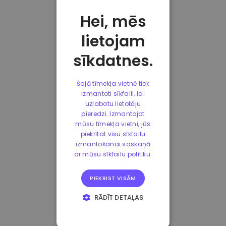
Hei, mēs
lietojam
sīkdatnes.
Šajā tīmekļa vietnē tiek
izmantoti sīkfaili, lai
uzlabotu lietotāju
pieredzi. Izmantojot
mūsu tīmekļa vietni, jūs
piekrītat visu sīkfailu
izmantošanai saskaņā
ar mūsu sīkfailu politiku.
PIEKRIST VISĀM
RĀDĪT DETAĻAS
STRIKTI
NEPIECIEŠAMIE