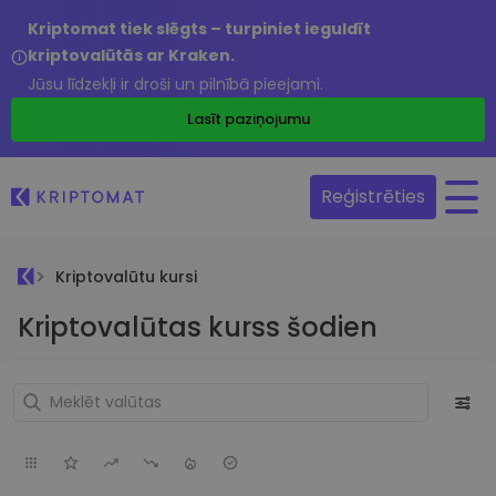
Kriptomat tiek slēgts – turpiniet ieguldīt
kriptovalūtās ar Kraken.
Jūsu līdzekļi ir droši un pilnībā pieejami.
Lasīt paziņojumu
Reģistrēties
Kriptovalūtu kursi
Kriptovalūtas kurss šodien