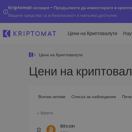
Kriptomat затваря – Продължете да инвестирате в крипт
Вашите средства са в безопасност и напълно достъпни.
Цени на Криптовалути
Нау
Цени на Криптовалути
Наско
Цени на криптовал
Послед
Купуване и продаване
Всички цени
Kripto
криптовалута
Над 300+ криптовалути
Купете 300+ криптовалу
Ако бя
Топ печеливши & губещи
...днес
Размяна на криптовал
Намерете възможности за
Всички активи
Списък за наблюдение
Пече
Над 1 000 опции за двойк
инвестиране
Интелигентни портфо
Валута
Интелигентен начин за 
в криптовалути
Bitcoin
Kriptomat Портфейл