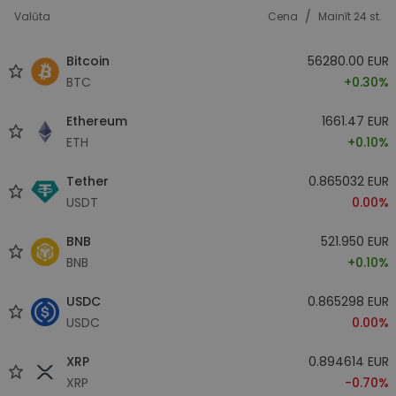
/
Valūta
Cena
Mainīt 24 st.
Bitcoin
56280.00 EUR
BTC
+0.30%
Ethereum
1661.47 EUR
ETH
+0.10%
Tether
0.865032 EUR
USDT
0.00%
BNB
521.950 EUR
BNB
+0.10%
USDC
0.865298 EUR
USDC
0.00%
XRP
0.894614 EUR
XRP
-0.70%