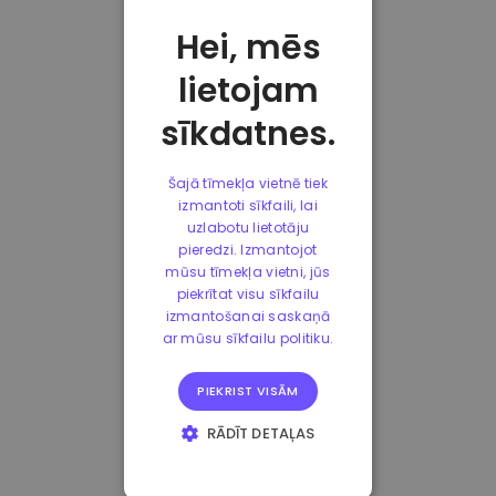
Hei, mēs
lietojam
sīkdatnes.
Šajā tīmekļa vietnē tiek
izmantoti sīkfaili, lai
uzlabotu lietotāju
pieredzi. Izmantojot
mūsu tīmekļa vietni, jūs
piekrītat visu sīkfailu
izmantošanai saskaņā
ar mūsu sīkfailu politiku.
PIEKRIST VISĀM
RĀDĪT DETAĻAS
STRIKTI
NEPIECIEŠAMIE