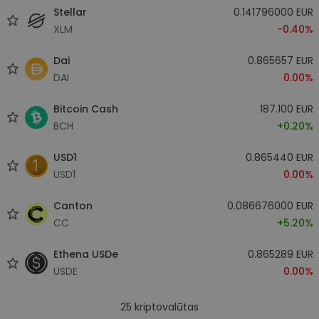
Stellar
0.141796000 EUR
XLM
-0.40%
Dai
0.865657 EUR
DAI
0.00%
Bitcoin Cash
187.100 EUR
BCH
+0.20%
USD1
0.865440 EUR
USD1
0.00%
Canton
0.086676000 EUR
CC
+5.20%
Ethena USDe
0.865289 EUR
USDE
0.00%
25
kriptovalūtas