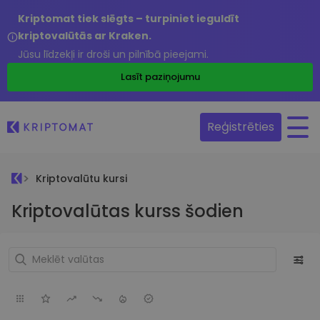
Kriptomat tiek slēgts – turpiniet ieguldīt
kriptovalūtās ar Kraken.
Jūsu līdzekļi ir droši un pilnībā pieejami.
Lasīt paziņojumu
Reģistrēties
Kriptovalūtu kursi
Kriptovalūtas kurss šodien