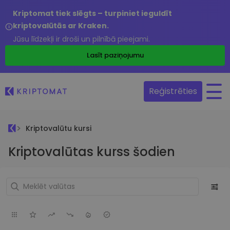
Kriptomat tiek slēgts – turpiniet ieguldīt
kriptovalūtās ar Kraken.
Jūsu līdzekļi ir droši un pilnībā pieejami.
Lasīt paziņojumu
Reģistrēties
Kriptovalūtu kursi
Kriptovalūtas kurss šodien