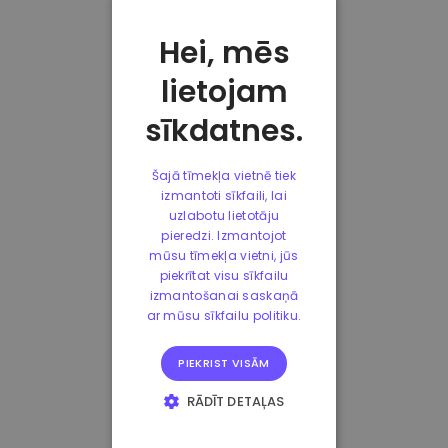
Hei, mēs
lietojam
sīkdatnes.
Šajā tīmekļa vietnē tiek
izmantoti sīkfaili, lai
uzlabotu lietotāju
pieredzi. Izmantojot
mūsu tīmekļa vietni, jūs
piekrītat visu sīkfailu
izmantošanai saskaņā
ar mūsu sīkfailu politiku.
PIEKRIST VISĀM
RĀDĪT DETAĻAS
STRIKTI