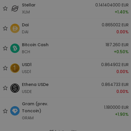
Stellar
0.141404000 EUR
XLM
+1.40%
Dai
0.865002 EUR
DAI
0.00%
Bitcoin Cash
187.260 EUR
BCH
+0.50%
USD1
0.864902 EUR
USD1
0.00%
Ethena USDe
0.864733 EUR
USDE
0.00%
Gram (prev.
1.180000 EUR
Toncoin)
+1.90%
GRAM