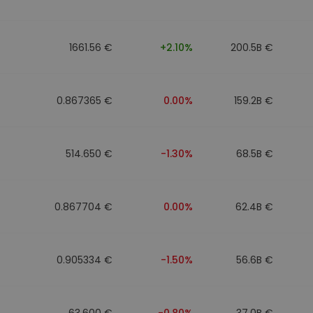
1661.56 €
+2.10%
200.5B €
0.867365 €
0.00%
159.2B €
514.650 €
-1.30%
68.5B €
0.867704 €
0.00%
62.4B €
0.905334 €
-1.50%
56.6B €
63.600 €
-0.80%
37.0B €