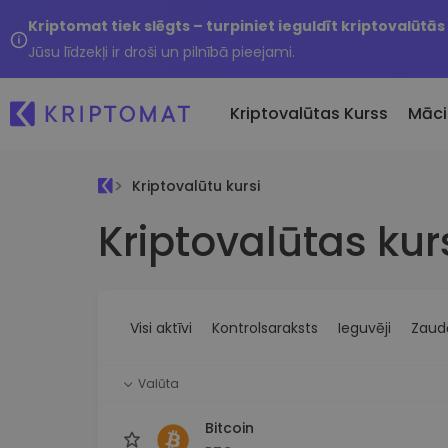
Kriptomat tiek slēgts – turpiniet ieguldīt kriptovalūtās
Jūsu līdzekļi ir droši un pilnībā pieejami.
Kriptovalūtas Kurss
Māci
Kriptovalūtu kursi
Pirkt un pārdot kripto
Kriptovalūtas kur
Visas cenas
Tikko 
Pērciet vairāk nekā 300
Vairāk nekā 300 kriptovalūtu
Nesen 
kriptovalūtas
Ja es
Lielākie Ieguvēji un Zaudētāji
Kripto maiņa
vērtī
Atrodiet investīciju iespējas
Vairāk nekā 1000 valūtu pā
...šodi
iespējas
Visi aktīvi
Kontrolsaraksts
Ieguvēji
Zaudē
Inteliģentie portfeļi
Gudrs veids, kā investēt
Valūta
kriptovalūtās
Kriptomat Maks
Bitcoin
Drošs un vienkāršs kriptova