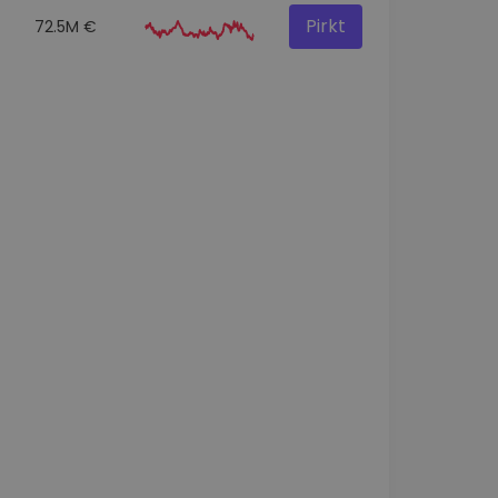
Pirkt
72.5M €