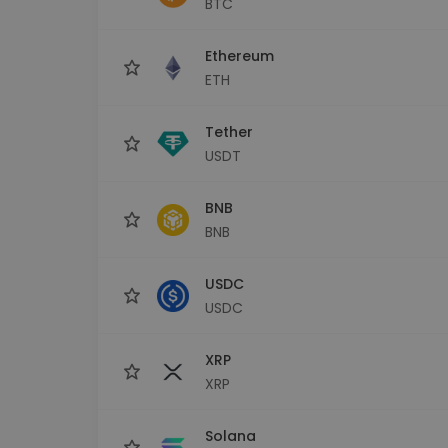
BTC
maks
Ieguldījumu palīgs
Ethereum
Atrodi savu kripto stratēģiju
ETH
Tether
USDT
BNB
BNB
USDC
USDC
XRP
XRP
Solana