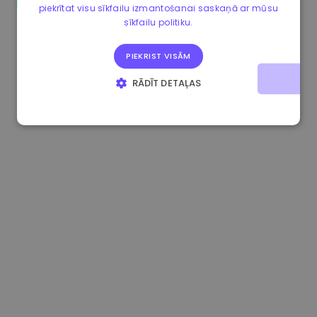
piekrītat visu sīkfailu izmantošanai saskaņā ar mūsu
0.867648 €
0.00%
3.4B €
sīkfailu politiku.
PIEKRIST VISĀM
RĀDĪT DETAĻAS
STRIKTI NEPIECIEŠAMIE
VEIKTSPĒJAS
MĒRĶA
FUNKCIONALITĀTES