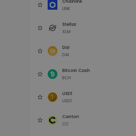
Chainlink
LINK
Stellar
XLM
Dai
DAI
Bitcoin Cash
BCH
USD1
USD1
Canton
CC