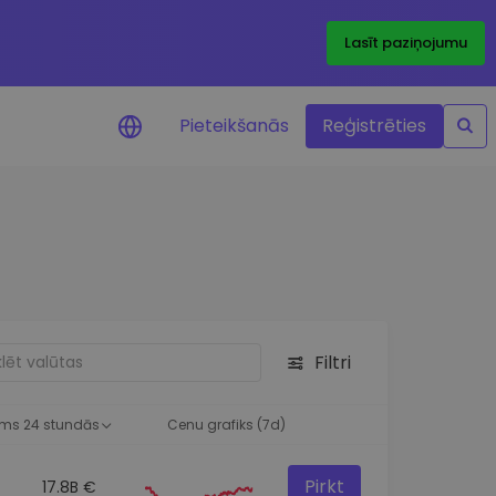
Lasīt paziņojumu
Pieteikšanās
Reģistrēties
ājumi par cenām
ienītāko žetonu cenu
ājumi reāllaikā
 investīciju iespējas
Filtri
a analīze
tziņas optimālai
ai
ms 24 stundās
Cenu grafiks (7d)
Pirkt
17.8B €