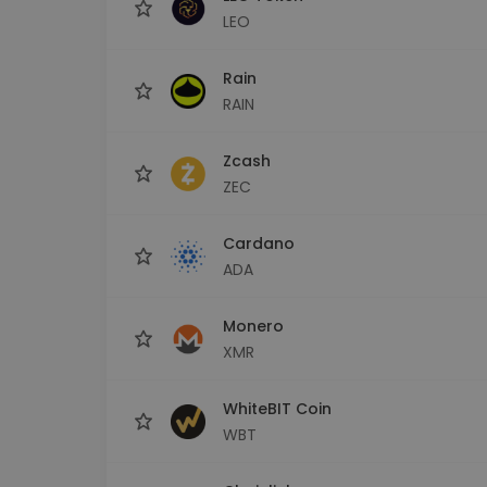
LEO
Rain
RAIN
Zcash
ZEC
Cardano
ADA
Monero
XMR
WhiteBIT Coin
WBT