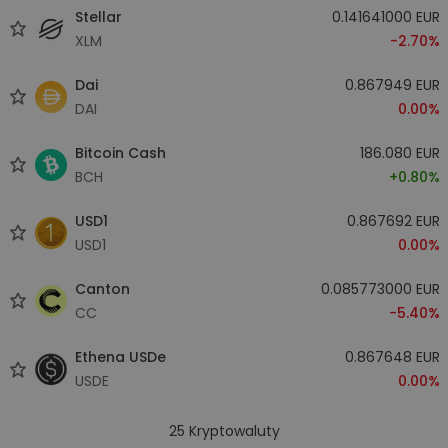
Stellar
0.141641000 EUR
XLM
-2.70%
Dai
0.867949 EUR
DAI
0.00%
Bitcoin Cash
186.080 EUR
BCH
+0.80%
USD1
0.867692 EUR
USD1
0.00%
Canton
0.085773000 EUR
CC
-5.40%
Ethena USDe
0.867648 EUR
USDE
0.00%
25
Kryptowaluty