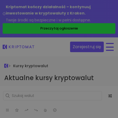
Kriptomat kończy działalność – kontynuuj
inwestowanie w kryptowaluty z Kraken.
Twoje środki są bezpieczne i w pełni dostępne.
Przeczytaj ogłoszenie
Zarejestruj się
Kursy kryptowalut
Aktualne kursy kryptowalut