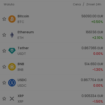
/
Waluta
Cena
Zmień 24h
Bitcoin
56093.00 EUR
BTC
+0.50%
Ethereum
1661.56 EUR
ETH
+2.10%
Tether
0.867365 EUR
USDT
0.00%
BNB
514.650 EUR
BNB
-1.30%
USDC
0.867704 EUR
USDC
0.00%
XRP
0.905334 EUR
XRP
-1.50%