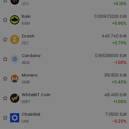
LEO
+0.10%
Rain
0.010873320 EUR
RAIN
+0.90%
Zcash
445.740 EUR
ZEC
+2.70%
Cardano
0.166319000 EUR
ADA
-1.00%
Monero
316.820 EUR
XMR
+3.40%
WhiteBIT Coin
48.460 EUR
WBT
+1.00%
Chainlink
7.0500 EUR
LINK
-0.20%