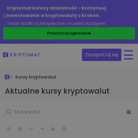
Kriptomat kończy działalność – kontynuuj
inwestowanie w kryptowaluty z Kraken.
Twoje środki są bezpieczne i w pełni dostępne.
Przeczytaj ogłoszenie
Zarejestruj się
Kursy kryptowalut
Aktualne kursy kryptowalut