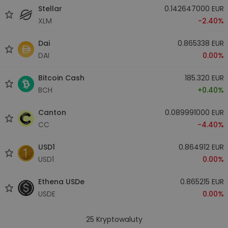
Stellar
0.142647000 EUR
XLM
-2.40%
Dai
0.865338 EUR
DAI
0.00%
Bitcoin Cash
185.320 EUR
BCH
+0.40%
Canton
0.089991000 EUR
CC
-4.40%
USD1
0.864912 EUR
USD1
0.00%
Ethena USDe
0.865215 EUR
USDE
0.00%
25
Kryptowaluty