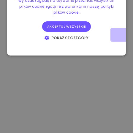
wyrażasz zgodę na używanie przez nas wszystkich
plików cookie zgodnie z warunkami naszej polityki
1.160000 €
-3.00%
3.2B €
plików cookie.
AKCEPTUJ WSZYSTKIE
POKAŻ SZCZEGÓŁY
NIEZBĘDNE
WYDAJNOŚĆ
TARGETOWANIE
FUNKCJONALNOŚĆ