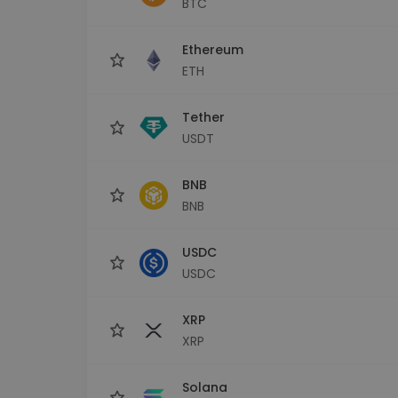
BTC
Explorer inwestycji
Znajdź swoją strategię krypto
Ethereum
ETH
Tether
USDT
BNB
BNB
USDC
USDC
XRP
XRP
Solana