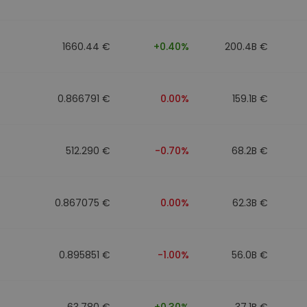
walut
1660.44 €
+0.40%
200.4B €
0.866791 €
0.00%
159.1B €
512.290 €
-0.70%
68.2B €
0.867075 €
0.00%
62.3B €
0.895851 €
-1.00%
56.0B €
63.780 €
+0.30%
37.1B €