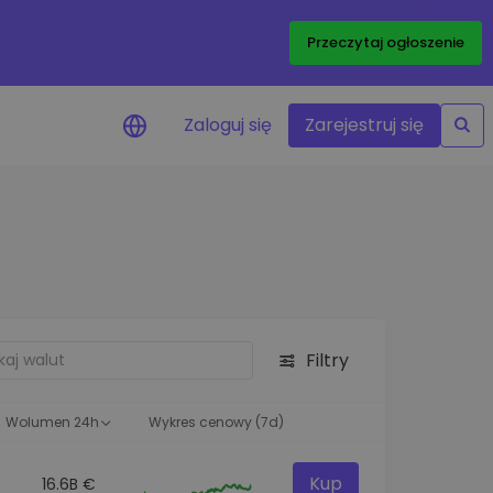
Przeczytaj ogłoszenie
Zaloguj się
Zarejestruj się
enowe
je cen ulubionych
czasie rzeczywistym
aj aktywa
liwości inwestycyjne
Filtry
ortfolio
na obserwacja
ąca optymalne wyniki
Wolumen 24h
Wykres cenowy (7d)
Kup
16.6B €