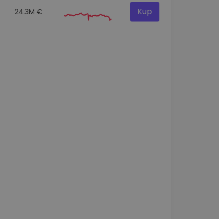
Kup
24.3M €