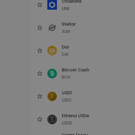
Chainlink
LINK
Stellar
XLM
Dai
DAI
Bitcoin Cash
BCH
USD1
USD1
Ethena USDe
USDE
Gram (prev.