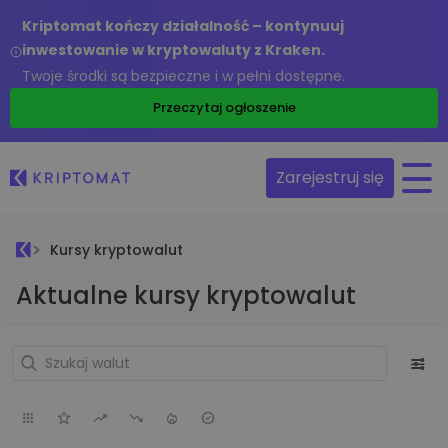
Kriptomat kończy działalność – kontynuuj
inwestowanie w kryptowaluty z Kraken.
Twoje środki są bezpieczne i w pełni dostępne.
Przeczytaj ogłoszenie
Zarejestruj się
Kursy kryptowalut
Aktualne kursy kryptowalut