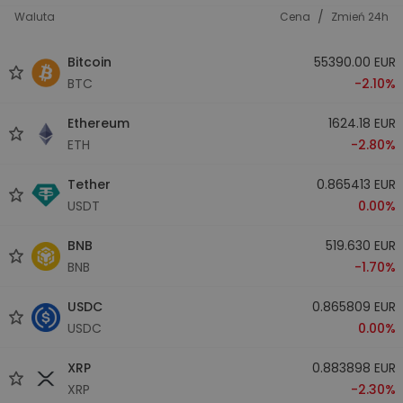
/
Waluta
Cena
Zmień 24h
Bitcoin
55390.00 EUR
BTC
-2.10%
Ethereum
1624.18 EUR
ETH
-2.80%
Tether
0.865413 EUR
USDT
0.00%
BNB
519.630 EUR
BNB
-1.70%
USDC
0.865809 EUR
USDC
0.00%
XRP
0.883898 EUR
XRP
-2.30%