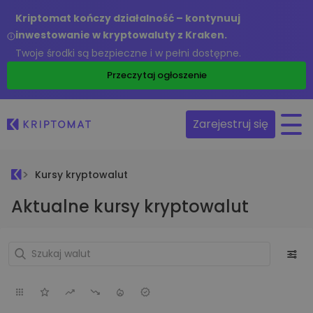
Kriptomat kończy działalność – kontynuuj
inwestowanie w kryptowaluty z Kraken.
Twoje środki są bezpieczne i w pełni dostępne.
Przeczytaj ogłoszenie
Zarejestruj się
Kursy kryptowalut
Aktualne kursy kryptowalut