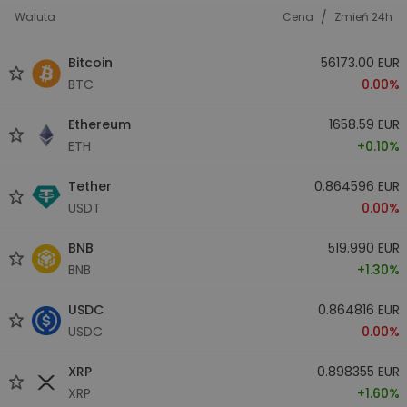
/
Waluta
Cena
Zmień 24h
Bitcoin
56173.00 EUR
BTC
0.00%
Ethereum
1658.59 EUR
ETH
+0.10%
Tether
0.864596 EUR
USDT
0.00%
BNB
519.990 EUR
BNB
+1.30%
USDC
0.864816 EUR
USDC
0.00%
XRP
0.898355 EUR
XRP
+1.60%