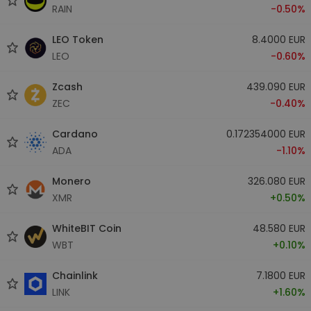
RAIN
-0.50%
LEO Token
8.4000 EUR
LEO
-0.60%
Zcash
439.090 EUR
ZEC
-0.40%
Cardano
0.172354000 EUR
ADA
-1.10%
Monero
326.080 EUR
XMR
+0.50%
WhiteBIT Coin
48.580 EUR
WBT
+0.10%
Chainlink
7.1800 EUR
LINK
+1.60%