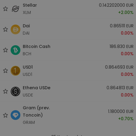
Stellar
0.142202000 EUR
XLM
+2.00%
Dai
0.865111 EUR
DAI
0.00%
Bitcoin Cash
186.830 EUR
BCH
0.00%
USD1
0.864693 EUR
USD1
0.00%
Ethena USDe
0.864813 EUR
USDE
0.00%
Gram (prev.
1.180000 EUR
Toncoin)
+0.70%
GRAM