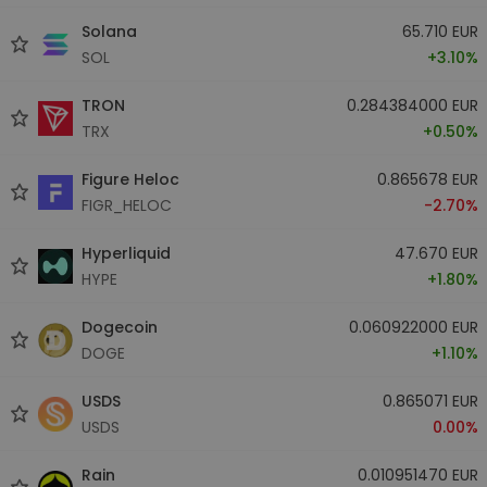
Solana
65.710 EUR
SOL
+3.10%
TRON
0.284384000 EUR
TRX
+0.50%
Figure Heloc
0.865678 EUR
FIGR_HELOC
-2.70%
Hyperliquid
47.670 EUR
HYPE
+1.80%
Dogecoin
0.060922000 EUR
DOGE
+1.10%
USDS
0.865071 EUR
USDS
0.00%
Rain
0.010951470 EUR