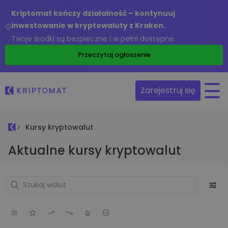
Kriptomat kończy działalność – kontynuuj
inwestowanie w kryptowaluty z Kraken.
Twoje środki są bezpieczne i w pełni dostępne.
Przeczytaj ogłoszenie
Zarejestruj się
Kursy kryptowalut
Aktualne kursy kryptowalut