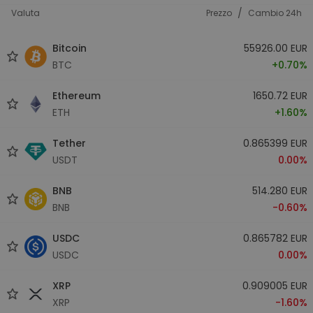
/
Valuta
Prezzo
Cambio 24h
Bitcoin
55926.00 EUR
BTC
+0.70%
Ethereum
1650.72 EUR
ETH
+1.60%
Tether
0.865399 EUR
USDT
0.00%
BNB
514.280 EUR
BNB
-0.60%
USDC
0.865782 EUR
USDC
0.00%
XRP
0.909005 EUR
XRP
-1.60%