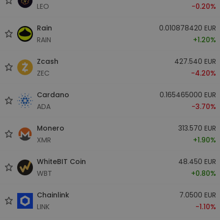
LEO
-0.20%
Rain
0.010878420 EUR
RAIN
+1.20%
Zcash
427.540 EUR
ZEC
-4.20%
Cardano
0.165465000 EUR
ADA
-3.70%
Monero
313.570 EUR
XMR
+1.90%
WhiteBIT Coin
48.450 EUR
WBT
+0.80%
Chainlink
7.0500 EUR
LINK
-1.10%