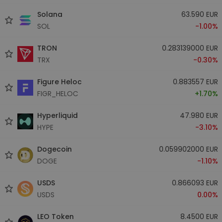
Solana
63.590 EUR
SOL
-1.00%
TRON
0.283139000 EUR
TRX
-0.30%
Figure Heloc
0.883557 EUR
FIGR_HELOC
+1.70%
Hyperliquid
47.980 EUR
HYPE
-3.10%
Dogecoin
0.059902000 EUR
DOGE
-1.10%
USDS
0.866093 EUR
USDS
0.00%
LEO Token
8.4500 EUR