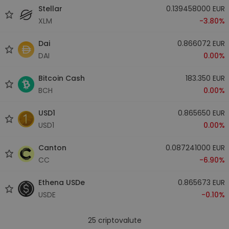
Stellar
0.139458000 EUR
XLM
-3.80%
Dai
0.866072 EUR
DAI
0.00%
Bitcoin Cash
183.350 EUR
BCH
0.00%
USD1
0.865650 EUR
USD1
0.00%
Canton
0.087241000 EUR
CC
-6.90%
Ethena USDe
0.865673 EUR
USDE
-0.10%
25
criptovalute