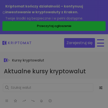
Kriptomat kończy działalność – kontynuuj
inwestowanie w kryptowaluty z Kraken.
Twoje środki są bezpieczne i w pełni dostępne.
Przeczytaj ogłoszenie
Zarejestruj się
Kursy kryptowalut
Aktualne kursy kryptowalut