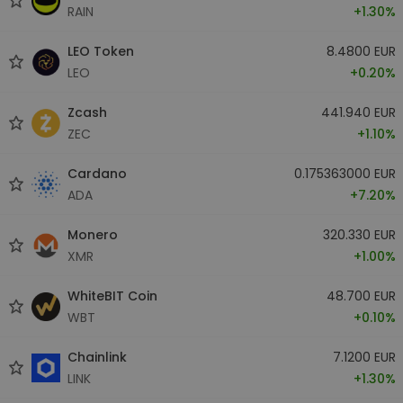
RAIN
+1.30%
LEO Token
8.4800 EUR
LEO
+0.20%
Zcash
441.940 EUR
ZEC
+1.10%
Cardano
0.175363000 EUR
ADA
+7.20%
Monero
320.330 EUR
XMR
+1.00%
WhiteBIT Coin
48.700 EUR
WBT
+0.10%
Chainlink
7.1200 EUR
LINK
+1.30%