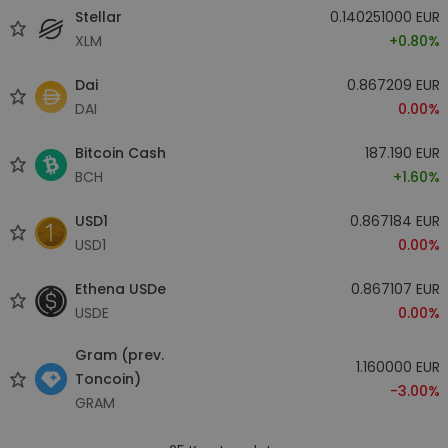
Stellar
0.140251000 EUR
XLM
+0.80%
Dai
0.867209 EUR
DAI
0.00%
Bitcoin Cash
187.190 EUR
BCH
+1.60%
USD1
0.867184 EUR
USD1
0.00%
Ethena USDe
0.867107 EUR
USDE
0.00%
Gram (prev.
1.160000 EUR
Toncoin)
-3.00%
GRAM