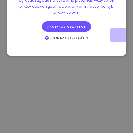
wyrażasz zgodę na używanie przez nas wszystkich
plików cookie zgodnie z warunkami naszej polityki
1.170000 €
+2.60%
3.2B €
plików cookie.
AKCEPTUJ WSZYSTKIE
POKAŻ SZCZEGÓŁY
NIEZBĘDNE
WYDAJNOŚĆ
TARGETOWANIE
FUNKCJONALNOŚĆ