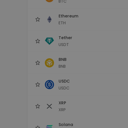
BTC
Explorer inwestycji
Znajdź swoją strategię krypto
Ethereum
ETH
Tether
USDT
BNB
BNB
USDC
USDC
XRP
XRP
Solana