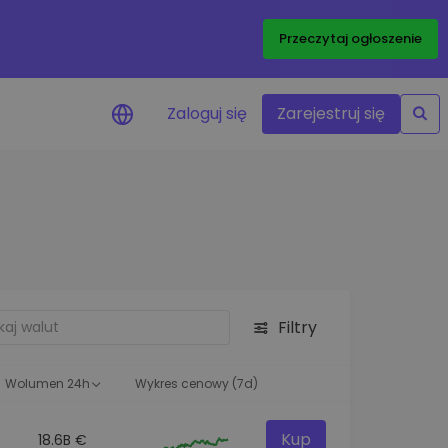
Przeczytaj ogłoszenie
Zaloguj się
Zarejestruj się
enowe
je cen ulubionych
czasie rzeczywistym
aj aktywa
liwości inwestycyjne
Filtry
ortfolio
na obserwacja
ąca optymalne wyniki
Wolumen 24h
Wykres cenowy (7d)
Kup
18.6B €