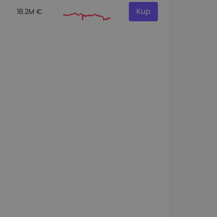
Kup
18.2M €