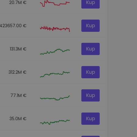
Kup
20.7M €
Kup
423657.00 €
Kup
131.3M €
Kup
312.2M €
Kup
77.1M €
Kup
35.0M €