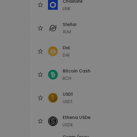
Chainlink
LINK
Stellar
XLM
Dai
DAI
Bitcoin Cash
BCH
USD1
USD1
Ethena USDe
USDE
Gram (prev.