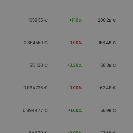
walut
1658.55 €
+1.10%
200.2B €
0.864550 €
0.00%
158.4B €
513.100 €
+0.30%
68.3B €
0.864736 €
0.00%
62.4B €
0.894477 €
+1.60%
55.9B €
64.570 €
+2.90%
37.6B €