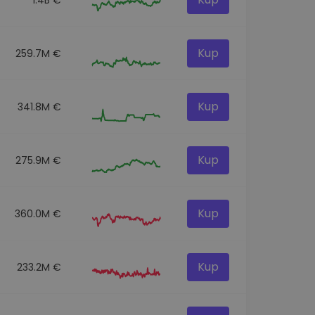
Kup
259.7M €
Kup
341.8M €
Kup
275.9M €
Kup
360.0M €
Kup
233.2M €