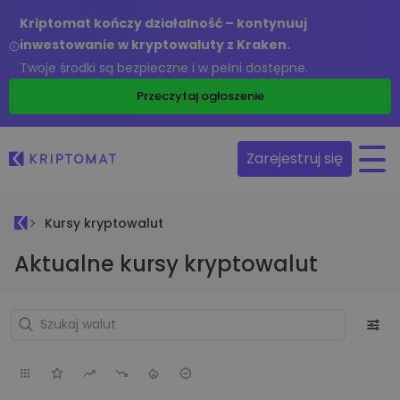
Kriptomat kończy działalność – kontynuuj
inwestowanie w kryptowaluty z Kraken.
Twoje środki są bezpieczne i w pełni dostępne.
Przeczytaj ogłoszenie
Zarejestruj się
Kursy kryptowalut
Aktualne kursy kryptowalut