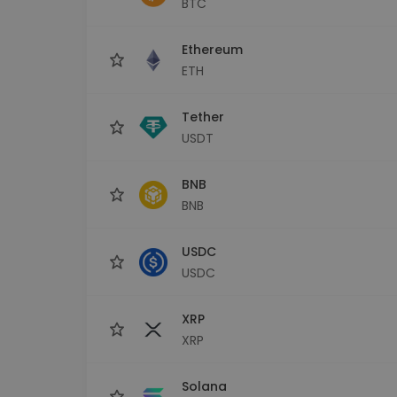
BTC
Explorer inwestycji
Znajdź swoją strategię krypto
Ethereum
ETH
Tether
USDT
BNB
BNB
USDC
USDC
XRP
XRP
Solana