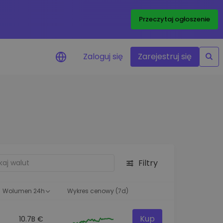
Przeczytaj ogłoszenie
Zaloguj się
Zarejestruj się
enowe
je cen ulubionych
czasie rzeczywistym
aj aktywa
liwości inwestycyjne
Filtry
ortfolio
na obserwacja
ąca optymalne wyniki
Wolumen 24h
Wykres cenowy (7d)
Kup
10.7B €