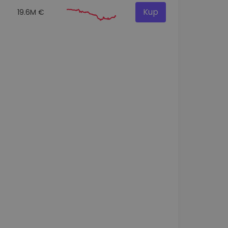
Kup
19.6M €