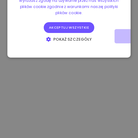
wyrażasz zgodę na używanie przez nas wszystkich
plików cookie zgodnie z warunkami naszej polityki
0.084060000 €
+6.10%
3.3B €
plików cookie.
AKCEPTUJ WSZYSTKIE
POKAŻ SZCZEGÓŁY
NIEZBĘDNE
WYDAJNOŚĆ
TARGETOWANIE
FUNKCJONALNOŚĆ