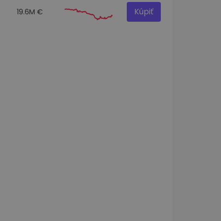
Kúpiť
19.6M €