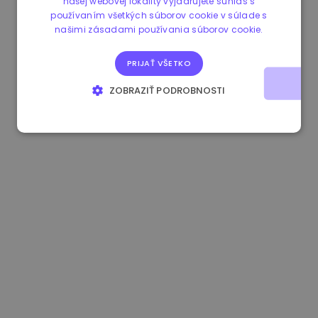
našej webovej lokality vyjadrujete súhlas s
používaním všetkých súborov cookie v súlade s
0.084060000 €
+6.10%
3.3B €
našimi zásadami používania súborov cookie.
PRIJAŤ VŠETKO
ZOBRAZIŤ PODROBNOSTI
NEVYHNUTNE POTREBNÉ
VÝKONNOSŤ
CIELENIE
FUNKCIE