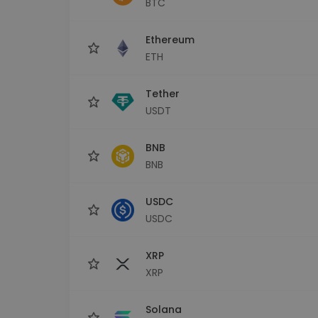
BTC
Investičný prieskumník
Nájdi svoju krypto stratégiu
Ethereum
ETH
Tether
USDT
BNB
BNB
USDC
USDC
XRP
XRP
Solana