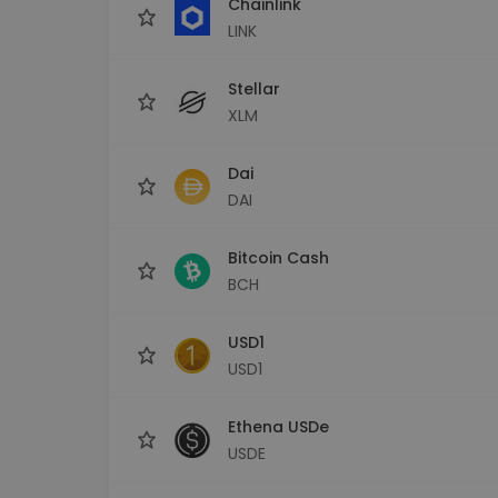
Chainlink
LINK
Stellar
XLM
Dai
DAI
Bitcoin Cash
BCH
USD1
USD1
Ethena USDe
USDE