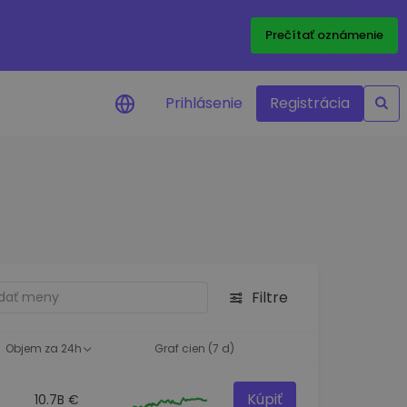
Prečítať oznámenie
Prihlásenie
Registrácia
a na cenu
 ceny vašich
kenov v reálnom
ktíva
Filtre
né príležitosti
fólia
oznatky pre optimálny
Objem za 24h
Graf cien (7 d)
Kúpiť
10.7B €