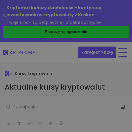
Kriptomat kończy działalność – kontynuuj
inwestowanie w kryptowaluty z Kraken.
Twoje środki są bezpieczne i w pełni dostępne.
Przeczytaj ogłoszenie
Zarejestruj się
Kursy kryptowalut
Aktualne kursy kryptowalut