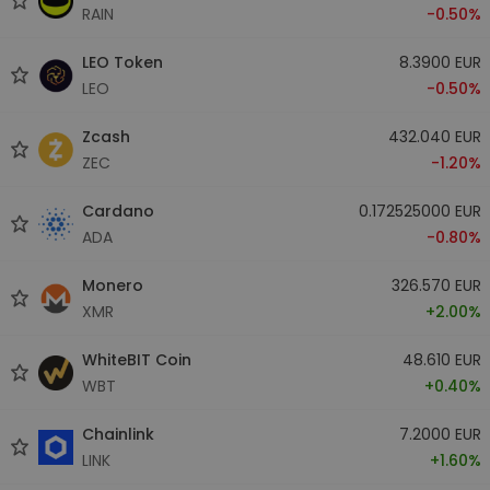
RAIN
-0.50%
LEO Token
8.3900 EUR
LEO
-0.50%
Zcash
432.040 EUR
ZEC
-1.20%
Cardano
0.172525000 EUR
ADA
-0.80%
Monero
326.570 EUR
XMR
+2.00%
WhiteBIT Coin
48.610 EUR
WBT
+0.40%
Chainlink
7.2000 EUR
LINK
+1.60%