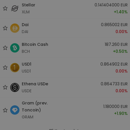
Stellar
0.141404000 EUR
XLM
+1.40%
Dai
0.865002 EUR
DAI
0.00%
Bitcoin Cash
187.260 EUR
BCH
+0.50%
USD1
0.864902 EUR
USD1
0.00%
Ethena USDe
0.864733 EUR
USDE
0.00%
Gram (prev.
1.180000 EUR
Toncoin)
+1.90%
GRAM