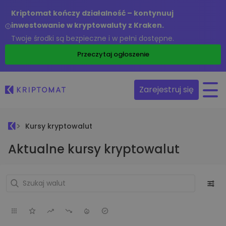
Kriptomat kończy działalność – kontynuuj
inwestowanie w kryptowaluty z Kraken.
Twoje środki są bezpieczne i w pełni dostępne.
Przeczytaj ogłoszenie
Zarejestruj się
Kursy kryptowalut
Aktualne kursy kryptowalut