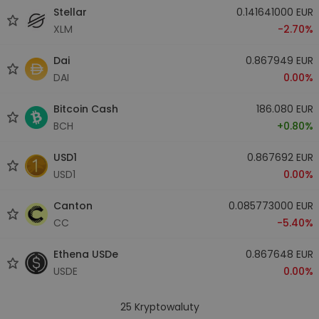
Stellar
0.141641000 EUR
XLM
-2.70%
Dai
0.867949 EUR
DAI
0.00%
Bitcoin Cash
186.080 EUR
BCH
+0.80%
USD1
0.867692 EUR
USD1
0.00%
Canton
0.085773000 EUR
CC
-5.40%
Ethena USDe
0.867648 EUR
USDE
0.00%
25
Kryptowaluty