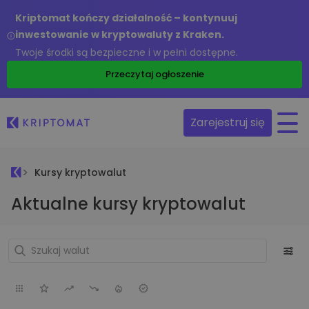
Kriptomat kończy działalność – kontynuuj
inwestowanie w kryptowaluty z Kraken.
Twoje środki są bezpieczne i w pełni dostępne.
Przeczytaj ogłoszenie
Zarejestruj się
Kursy kryptowalut
Aktualne kursy kryptowalut