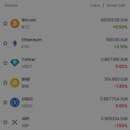
/
Waluta
Cena
Zmień 24h
Bitcoin
56093.00 EUR
BTC
+0.50%
Ethereum
1661.56 EUR
ETH
+2.10%
Tether
0.867365 EUR
USDT
0.00%
BNB
514.650 EUR
BNB
-1.30%
USDC
0.867704 EUR
USDC
0.00%
XRP
0.905334 EUR
XRP
-1.50%