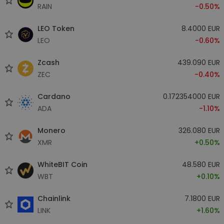
RAIN
-0.50%
LEO Token
8.4000 EUR
LEO
-0.60%
Zcash
439.090 EUR
ZEC
-0.40%
Cardano
0.172354000 EUR
ADA
-1.10%
Monero
326.080 EUR
XMR
+0.50%
WhiteBIT Coin
48.580 EUR
WBT
+0.10%
Chainlink
7.1800 EUR
LINK
+1.60%