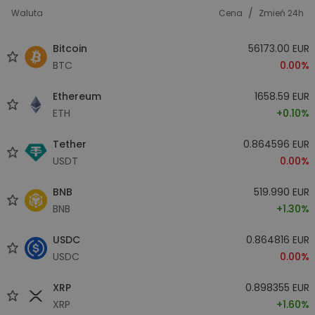
/
Waluta
Cena
Zmień 24h
Bitcoin
56173.00 EUR
BTC
0.00%
Ethereum
1658.59 EUR
ETH
+0.10%
Tether
0.864596 EUR
USDT
0.00%
BNB
519.990 EUR
BNB
+1.30%
USDC
0.864816 EUR
USDC
0.00%
XRP
0.898355 EUR
XRP
+1.60%