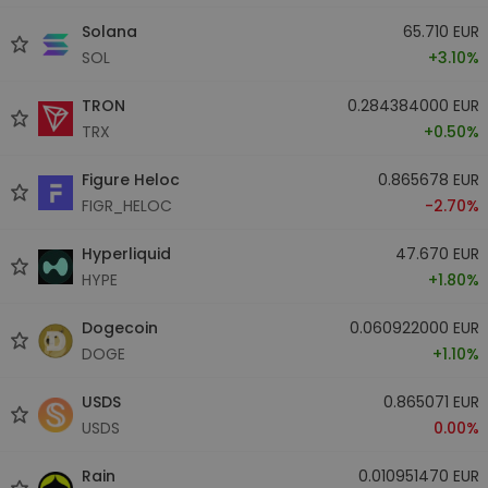
Solana
65.710 EUR
SOL
+3.10%
TRON
0.284384000 EUR
TRX
+0.50%
Figure Heloc
0.865678 EUR
FIGR_HELOC
-2.70%
Hyperliquid
47.670 EUR
HYPE
+1.80%
Dogecoin
0.060922000 EUR
DOGE
+1.10%
USDS
0.865071 EUR
USDS
0.00%
Rain
0.010951470 EUR