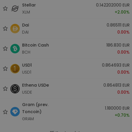
Stellar
0.142202000 EUR
XLM
+2.00%
Dai
0.865111 EUR
DAI
0.00%
Bitcoin Cash
186.830 EUR
BCH
0.00%
USD1
0.864693 EUR
USD1
0.00%
Ethena USDe
0.864813 EUR
USDE
0.00%
Gram (prev.
1.180000 EUR
Toncoin)
+0.70%
GRAM