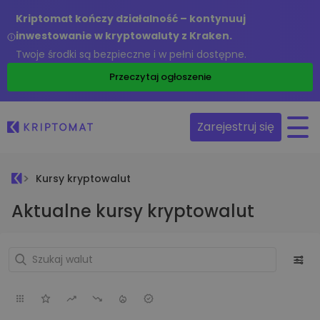
Kriptomat kończy działalność – kontynuuj
inwestowanie w kryptowaluty z Kraken.
Twoje środki są bezpieczne i w pełni dostępne.
Przeczytaj ogłoszenie
Zarejestruj się
Kursy kryptowalut
Aktualne kursy kryptowalut