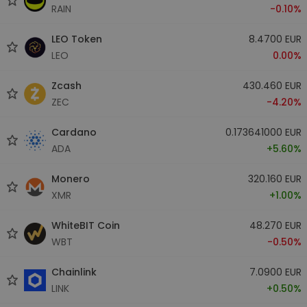
RAIN
-0.10%
LEO Token
8.4700 EUR
LEO
0.00%
Zcash
430.460 EUR
ZEC
-4.20%
Cardano
0.173641000 EUR
ADA
+5.60%
Monero
320.160 EUR
XMR
+1.00%
WhiteBIT Coin
48.270 EUR
WBT
-0.50%
Chainlink
7.0900 EUR
LINK
+0.50%