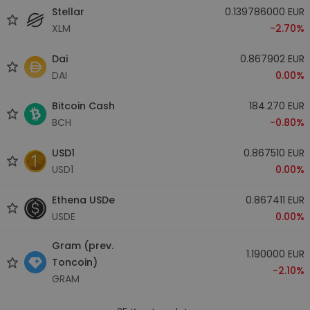
Stellar
0.139786000 EUR
XLM
-2.70%
Dai
0.867902 EUR
DAI
0.00%
Bitcoin Cash
184.270 EUR
BCH
-0.80%
USD1
0.867510 EUR
USD1
0.00%
Ethena USDe
0.867411 EUR
USDE
0.00%
Gram (prev.
1.190000 EUR
Toncoin)
-2.10%
GRAM