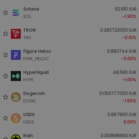
Solana
62.810 EUR
SOL
-1.90%
TRON
0.283723000 EUR
TRX
-0.10%
Figure Heloc
0.883744 EUR
FIGR_HELOC
-3.00%
Hyperliquid
48.580 EUR
HYPE
-1.00%
Dogecoin
0.059777000 EUR
DOGE
-1.50%
USDS
0.867800 EUR
USDS
0.00%
Rain
0.010898960 EUR