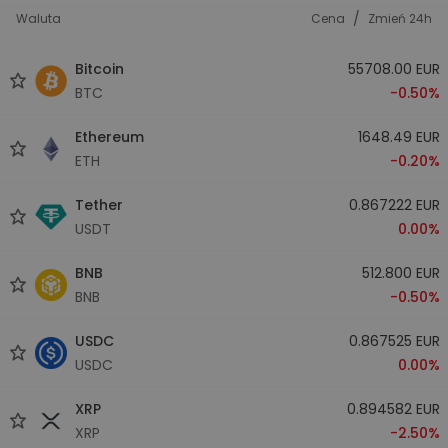
/
Waluta
Cena
Zmień 24h
Bitcoin
55708.00 EUR
BTC
-0.50%
Ethereum
1648.49 EUR
ETH
-0.20%
Tether
0.867222 EUR
USDT
0.00%
BNB
512.800 EUR
BNB
-0.50%
USDC
0.867525 EUR
USDC
0.00%
XRP
0.894582 EUR
XRP
-2.50%