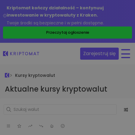
Kriptomat kończy działalność – kontynuuj
inwestowanie w kryptowaluty z Kraken.
Twoje środki są bezpieczne i w pełni dostępne.
Przeczytaj ogłoszenie
Zarejestruj się
Kursy kryptowalut
Aktualne kursy kryptowalut