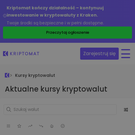
Kriptomat kończy działalność – kontynuuj
inwestowanie w kryptowaluty z Kraken.
Twoje środki są bezpieczne i w pełni dostępne.
Przeczytaj ogłoszenie
Zarejestruj się
Kursy kryptowalut
Aktualne kursy kryptowalut