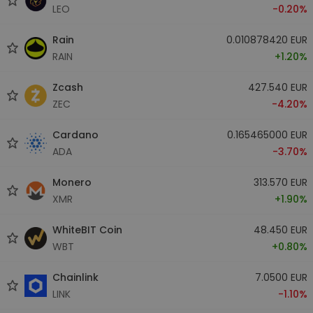
LEO
-0.20%
Rain
0.010878420 EUR
RAIN
+1.20%
Zcash
427.540 EUR
ZEC
-4.20%
Cardano
0.165465000 EUR
ADA
-3.70%
Monero
313.570 EUR
XMR
+1.90%
WhiteBIT Coin
48.450 EUR
WBT
+0.80%
Chainlink
7.0500 EUR
LINK
-1.10%