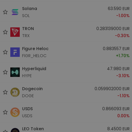
Solana
63.590 EUR
SOL
-1.00%
TRON
0.283139000 EUR
TRX
-0.30%
Figure Heloc
0.883557 EUR
FIGR_HELOC
+1.70%
Hyperliquid
47.980 EUR
HYPE
-3.10%
Dogecoin
0.059902000 EUR
DOGE
-1.10%
USDS
0.866093 EUR
USDS
0.00%
LEO Token
8.4500 EUR