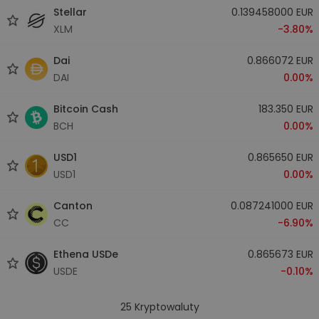
Stellar
0.139458000 EUR
XLM
-3.80%
Dai
0.866072 EUR
DAI
0.00%
Bitcoin Cash
183.350 EUR
BCH
0.00%
USD1
0.865650 EUR
USD1
0.00%
Canton
0.087241000 EUR
CC
-6.90%
Ethena USDe
0.865673 EUR
USDE
-0.10%
25
Kryptowaluty